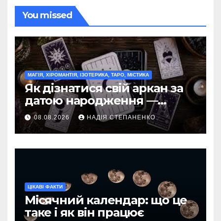
You missed
МАГІЯ, ХІРОМАНТІЯ, ІЗОТЕРИКА, ТАРО, МІСТИКА
Як дізнатися свій аркан за
датою народження —
повний гід
08.08.2026
НАДІЯ СТЕПАНЕНКО
ЦІКАВІ ФАКТИ
Місячний календар: що це
таке і як він працює