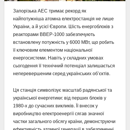
Запорізька АЕС тримає рекорд як
найпотужніша атомна електростанція не лише
України, а й усієї Європи. Шість енергоблоків з
реакторами ВВЕР-1000 забезпечують
встановлену потужність у 6000 МВт, що робить
її ключовим елементом національної
енергосистеми. Навіть у складних умовах
сьогодення її технічний потенціал залишається
неперевершеним серед українських об’єктів.
Ця станція символізує масштаб радянської та
української енергетики: від перших блоків у
1980-х до сучасних викликів. Її внесок у
виробництво електроенергії сягав значної
частки загального обсягу країни, демонструючи
ефективність атомної генерації в забезпеченні