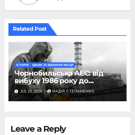
Related Post
ІСТОРІЯ
ЦІКАВІ ТА ВИЗНАЧНІ МІСЦЯ
Чорнобильська АЕС: від
вибуху 1986 року до
пошкодженого
JUL 15, 2026
НАДІЯ СТЕПАНЕНКО
конфайнменту
Leave a Reply