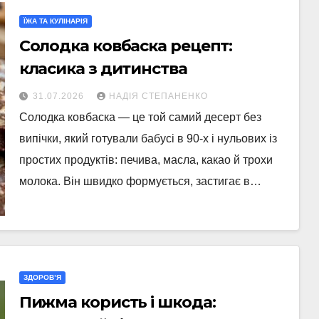
ЇЖА ТА КУЛІНАРІЯ
Солодка ковбаска рецепт:
класика з дитинства
31.07.2026
НАДІЯ СТЕПАНЕНКО
Солодка ковбаска — це той самий десерт без
випічки, який готували бабусі в 90-х і нульових із
простих продуктів: печива, масла, какао й трохи
молока. Він швидко формується, застигає в…
ЗДОРОВ’Я
Пижма користь і шкода: