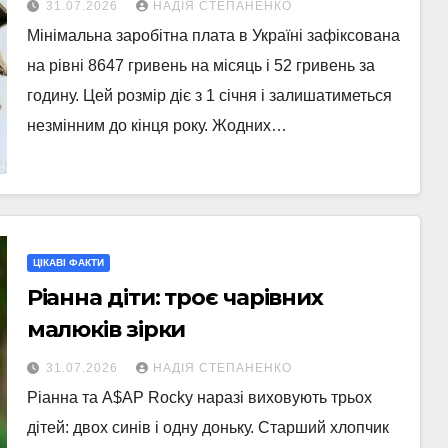
31.07.2026
НАДІЯ СТЕПАНЕНКО
Мінімальна заробітна плата в Україні зафіксована
на рівні 8647 гривень на місяць і 52 гривень за
годину. Цей розмір діє з 1 січня і залишатиметься
незмінним до кінця року. Жодних…
ЦІКАВІ ФАКТИ
Ріанна діти: троє чарівних
малюків зірки
31.07.2026
НАДІЯ СТЕПАНЕНКО
Ріанна та A$AP Rocky наразі виховують трьох
дітей: двох синів і одну доньку. Старший хлопчик