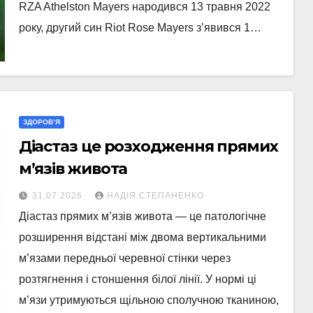
RZA Athelston Mayers народився 13 травня 2022
року, другий син Riot Rose Mayers з’явився 1…
ЗДОРОВ’Я
Діастаз це розходження прямих
м’язів живота
31.07.2026
НАДІЯ СТЕПАНЕНКО
Діастаз прямих м’язів живота — це патологічне
розширення відстані між двома вертикальними
м’язами передньої черевної стінки через
розтягнення і стоншення білої лінії. У нормі ці
м’язи утримуються щільною сполучною тканиною,