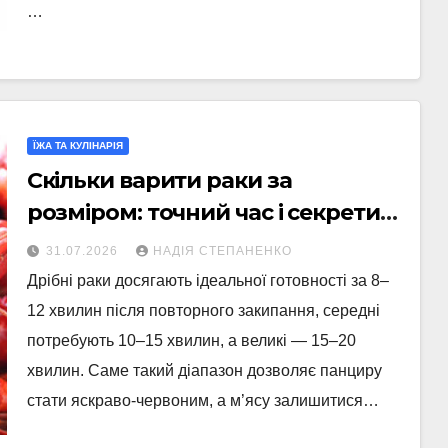
…
ЇЖА ТА КУЛІНАРІЯ
Скільки варити раки за
розміром: точний час і секрети
соковитого м’яса
31.07.2026
НАДІЯ СТЕПАНЕНКО
Дрібні раки досягають ідеальної готовності за 8–
12 хвилин після повторного закипання, середні
потребують 10–15 хвилин, а великі — 15–20
хвилин. Саме такий діапазон дозволяє панциру
стати яскраво-червоним, а м’ясу залишитися…