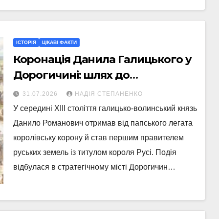
ІСТОРІЯ
ЦІКАВІ ФАКТИ
Коронація Данила Галицького у
Дорогичині: шлях до
королівського титулу Русі
31.07.2026
НАДІЯ СТЕПАНЕНКО
У середині XIII століття галицько-волинський князь
Данило Романович отримав від папського легата
королівську корону й став першим правителем
руських земель із титулом короля Русі. Подія
відбулася в стратегічному місті Дорогичин…