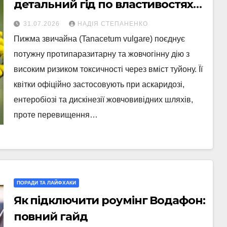
детальний гід по властивостях
рослини
31.07.2026
НАДІЯ СТЕПАНЕНКО
Пижма звичайна (Tanacetum vulgare) поєднує
потужну протипаразитарну та жовчогінну дію з
високим ризиком токсичності через вміст туйону. Її
квітки офіційно застосовують при аскаридозі,
ентеробіозі та дискінезії жовчовивідних шляхів,
проте перевищення…
ПОРАДИ ТА ЛАЙФХАКИ
Як підключити роумінг Водафон:
повний гайд