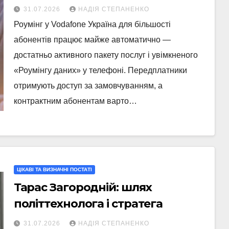
31.07.2026
НАДІЯ СТЕПАНЕНКО
Роумінг у Vodafone Україна для більшості
абонентів працює майже автоматично —
достатньо активного пакету послуг і увімкненого
«Роумінгу даних» у телефоні. Передплатники
отримують доступ за замовчуванням, а
контрактним абонентам варто…
ЦІКАВІ ТА ВИЗНАЧНІ ПОСТАТІ
Тарас Загородній: шлях
політтехнолога і стратега
31.07.2026
НАДІЯ СТЕПАНЕНКО