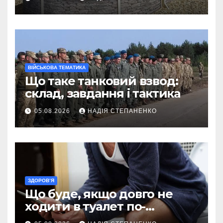
ВІЙСЬКОВА ТЕМАТИКА
Що таке танковий взвод:
склад, завдання і тактика
05.08.2026
НАДІЯ СТЕПАНЕНКО
ЗДОРОВ’Я
Що буде, якщо довго не
ходити в туалет по-
великому