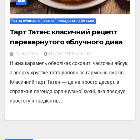
ЇЖА ТА КУЛІНАРІЯ
КУХНЯ
ПОРАДИ ТА ЛАЙФХАКИ
Тарт Татен: класичний рецепт
перевернутого яблучного дива
01.07.2026
НАДІЯ СТЕПАНЕНКО
Ніжна карамель обволікає соковиті часточки яблук,
а зверху хрустке тісто доповнює гармонію смаків.
Класичний тарт Татен — це не просто десерт, а
справжня легенда французької кухні, яка поєднує
простоту інгредієнтів…