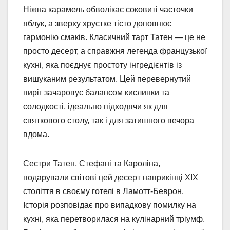
Ніжна карамель обволікає соковиті часточки
яблук, а зверху хрустке тісто доповнює
гармонію смаків. Класичний тарт Татен — це не
просто десерт, а справжня легенда французької
кухні, яка поєднує простоту інгредієнтів із
вишуканим результатом. Цей перевернутий
пиріг зачаровує балансом кислинки та
солодкості, ідеально підходячи як для
святкового столу, так і для затишного вечора
вдома.
Сестри Татен, Стефані та Кароліна,
подарували світові цей десерт наприкінці XIX
століття в своєму готелі в Ламотт-Беврон.
Історія розповідає про випадкову помилку на
кухні, яка перетворилася на кулінарний тріумф.