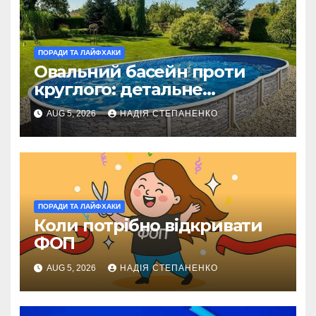
ПОРАДИ ТА ЛАЙФХАКИ
Овальний басейн проти
круглого: детальне
порівняння
AUG 5, 2026
НАДІЯ СТЕПАНЕНКО
ПОРАДИ ТА ЛАЙФХАКИ
Коли потрібно відкривати
ФОП
AUG 5, 2026
НАДІЯ СТЕПАНЕНКО