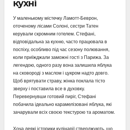
кухні
У маленькому містечку Ламотт-Беврон,
оточеному лісами Солоні, сестри Татен
керували скромним готелем. Стефані,
відповідальна за кухню, часто працювала в
поспіху, особливо під час сезону полювання,
коли приїжджали заможні гості з Парижа. За
легендою, одного разу вона залишила яблука
на сковороді з маслом і цукром надто довго.
Щоб врятувати страву, жінка поклала тісто
зверху і поставила все в духовку.
Перевернувши готовий пиріг, Стефані
побачила ідеально карамелізовані яблука, які
зачарували всіх своєю текстурою та ароматом.
Хоча деякі історики кулінарії стверджують, що