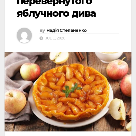
перевернутого
яблучного дива
By
Надія Степаненко
JUL 1, 2026