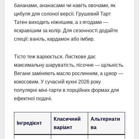
бананами, ананасами чи навіть овочами, як
цибуля для солоної версії. Грушевий Тарт
Татен виходить ніжнішим, а з ягодами —
яскравішим за колір. Для сезонності додайте
спеції: ваніль, кардамон або імбир.
Тісто теж варіюється. Листкове дає
максимальну шаруватість, пісочне — щільність.
Вегани заміняють масло рослинним, а цукор —
кокосовим. У сучасній кухні 2026 року
популярні міні-тарти в порційних формах для
ефектної подачі.
Класичний
Альтернати
Інгредієнт
варіант
ва