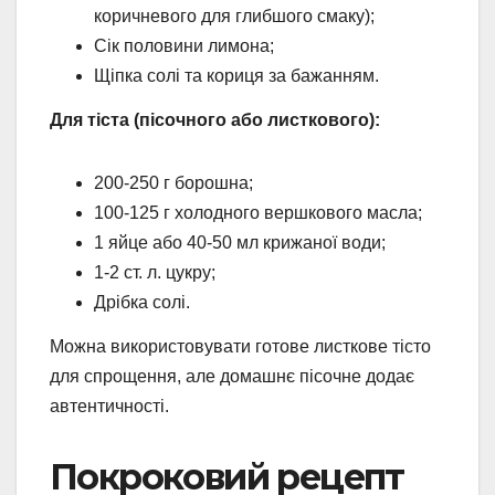
коричневого для глибшого смаку);
Сік половини лимона;
Щіпка солі та кориця за бажанням.
Для тіста (пісочного або листкового):
200-250 г борошна;
100-125 г холодного вершкового масла;
1 яйце або 40-50 мл крижаної води;
1-2 ст. л. цукру;
Дрібка солі.
Можна використовувати готове листкове тісто
для спрощення, але домашнє пісочне додає
автентичності.
Покроковий рецепт