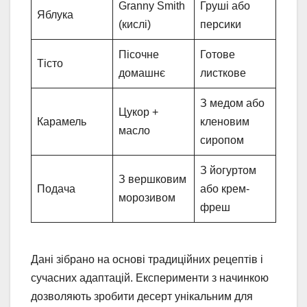
Granny Smith
Груші або
Яблука
(кислі)
персики
Пісочне
Готове
Тісто
домашнє
листкове
З медом або
Цукор +
Карамель
кленовим
масло
сиропом
З йогуртом
З вершковим
Подача
або крем-
морозивом
фреш
Дані зібрано на основі традиційних рецептів і
сучасних адаптацій. Експерименти з начинкою
дозволяють зробити десерт унікальним для