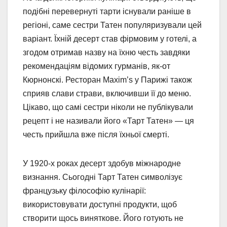
подібні перевернуті тарти існували раніше в
регіоні, саме сестри Татен популяризували цей
варіант. Їхній десерт став фірмовим у готелі, а
згодом отримав назву на їхню честь завдяки
рекомендаціям відомих гурманів, як-от
Кюрнонскі. Ресторан Maxim’s у Парижі також
сприяв слави страви, включивши її до меню.
Цікаво, що самі сестри ніколи не публікували
рецепт і не називали його «Тарт Татен» — ця
честь прийшла вже після їхньої смерті.
У 1920-х роках десерт здобув міжнародне
визнання. Сьогодні Тарт Татен символізує
французьку філософію кулінарії:
використовувати доступні продукти, щоб
створити щось виняткове. Його готують не