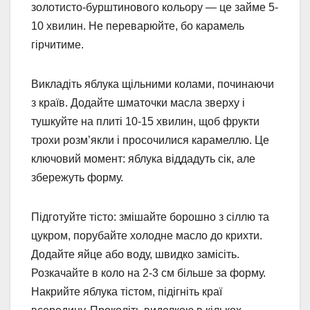
золотисто-бурштинового кольору — це займе 5-
10 хвилин. Не переварюйте, бо карамель
гірчитиме.
Викладіть яблука щільними колами, починаючи
з країв. Додайте шматочки масла зверху і
тушкуйте на плиті 10-15 хвилин, щоб фрукти
трохи розм’якли і просочилися карамеллю. Це
ключовий момент: яблука віддадуть сік, але
збережуть форму.
Підготуйте тісто: змішайте борошно з сіллю та
цукром, порубайте холодне масло до крихти.
Додайте яйце або воду, швидко замісіть.
Розкачайте в коло на 2-3 см більше за форму.
Накрийте яблука тістом, підігніть краї