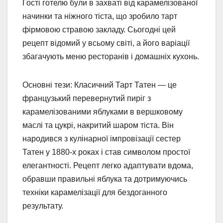
Гості готелю були в захваті від карамелізованої
начинки та ніжного тіста, що зробило тарт
фірмовою стравою закладу. Сьогодні цей
рецепт відомий у всьому світі, а його варіації
збагачують меню ресторанів і домашніх кухонь.
Основні тези: Класичний Тарт Татен — це
французький перевернутий пиріг з
карамелізованими яблуками в вершковому
маслі та цукрі, накритий шаром тіста. Він
народився з кулінарної імпровізації сестер
Татен у 1880-х роках і став символом простої
елегантності. Рецепт легко адаптувати вдома,
обравши правильні яблука та дотримуючись
техніки карамелізації для бездоганного
результату.