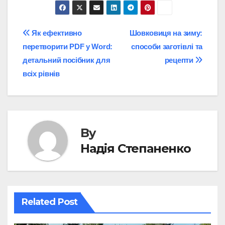
Post
Як ефективно
Шовковиця на зиму:
перетворити PDF у Word:
способи заготівлі та
navigation
детальний посібник для
рецепти
всіх рівнів
By
Надія Степаненко
Related Post