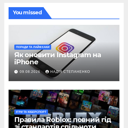
You missed
ПОРАДИ ТА ЛАЙФХАКИ
Як оновити Instagram на
iPhone
09.08.2026
НАДІЯ СТЕПАНЕНКО
ІГРИ ТА КІБЕРСПОРТ
Правила Roblox: повний гід
зі стандартів спільноти