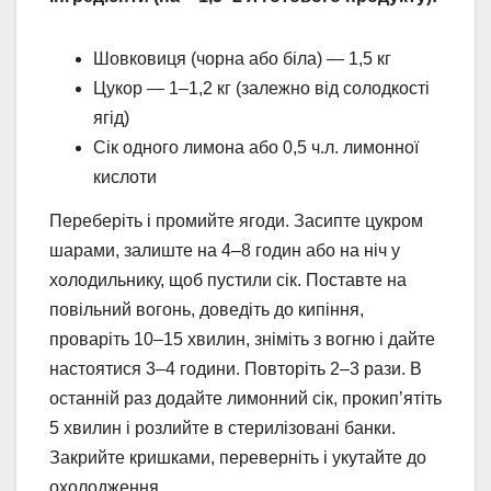
Шовковиця (чорна або біла) — 1,5 кг
Цукор — 1–1,2 кг (залежно від солодкості
ягід)
Сік одного лимона або 0,5 ч.л. лимонної
кислоти
Переберіть і промийте ягоди. Засипте цукром
шарами, залиште на 4–8 годин або на ніч у
холодильнику, щоб пустили сік. Поставте на
повільний вогонь, доведіть до кипіння,
проваріть 10–15 хвилин, зніміть з вогню і дайте
настоятися 3–4 години. Повторіть 2–3 рази. В
останній раз додайте лимонний сік, прокип’ятіть
5 хвилин і розлийте в стерилізовані банки.
Закрийте кришками, переверніть і укутайте до
охолодження.