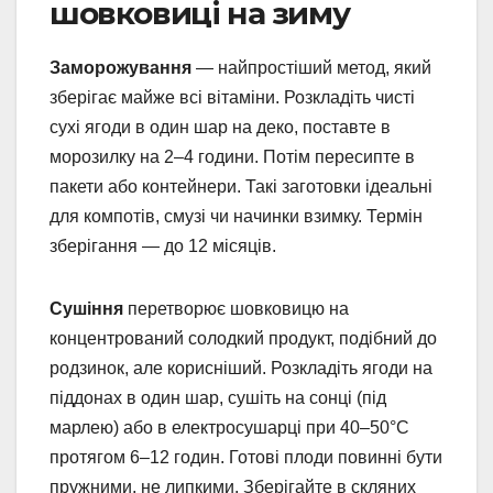
шовковиці на зиму
Заморожування
— найпростіший метод, який
зберігає майже всі вітаміни. Розкладіть чисті
сухі ягоди в один шар на деко, поставте в
морозилку на 2–4 години. Потім пересипте в
пакети або контейнери. Такі заготовки ідеальні
для компотів, смузі чи начинки взимку. Термін
зберігання — до 12 місяців.
Сушіння
перетворює шовковицю на
концентрований солодкий продукт, подібний до
родзинок, але корисніший. Розкладіть ягоди на
піддонах в один шар, сушіть на сонці (під
марлею) або в електросушарці при 40–50°C
протягом 6–12 годин. Готові плоди повинні бути
пружними, не липкими. Зберігайте в скляних