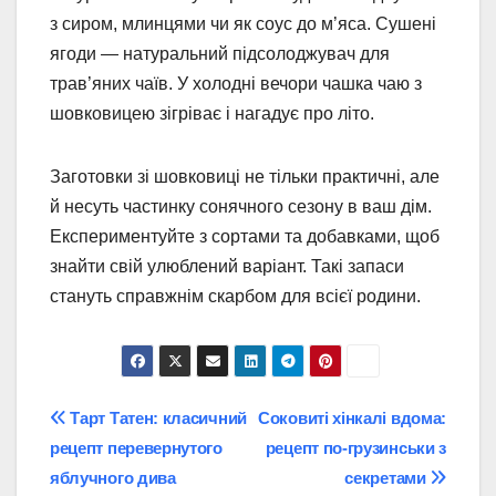
з сиром, млинцями чи як соус до м’яса. Сушені
ягоди — натуральний підсолоджувач для
трав’яних чаїв. У холодні вечори чашка чаю з
шовковицею зігріває і нагадує про літо.
Заготовки зі шовковиці не тільки практичні, але
й несуть частинку сонячного сезону в ваш дім.
Експериментуйте з сортами та добавками, щоб
знайти свій улюблений варіант. Такі запаси
стануть справжнім скарбом для всієї родини.
Post
Тарт Татен: класичний
Соковиті хінкалі вдома:
рецепт перевернутого
рецепт по-грузинськи з
navigation
яблучного дива
секретами