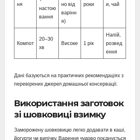
ня
но від
роки
и, чай
настою
варінн
вання
я)
Напій,
20–30
Компот
Високе
1 рік
розвед
хв
ення
Дані базуються на практичних рекомендаціях з
перевірених джерел домашньої консервації.
Використання заготовок
зі шовковиці взимку
Заморожену шовковицю легко додавати в каші,
йогурти чи випічку. Варення чудово поєднується