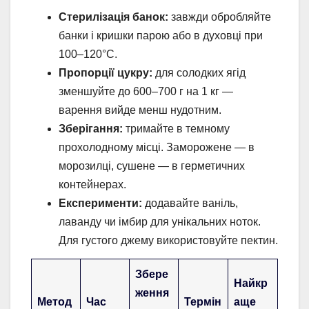
Стерилізація банок:
завжди обробляйте
банки і кришки парою або в духовці при
100–120°C.
Пропорції цукру:
для солодких ягід
зменшуйте до 600–700 г на 1 кг —
варення вийде менш нудотним.
Зберігання:
тримайте в темному
прохолодному місці. Заморожене — в
морозилці, сушене — в герметичних
контейнерах.
Експерименти:
додавайте ваніль,
лаванду чи імбир для унікальних ноток.
Для густого джему використовуйте пектин.
Збере
Найкр
ження
Метод
Час
Термін
аще