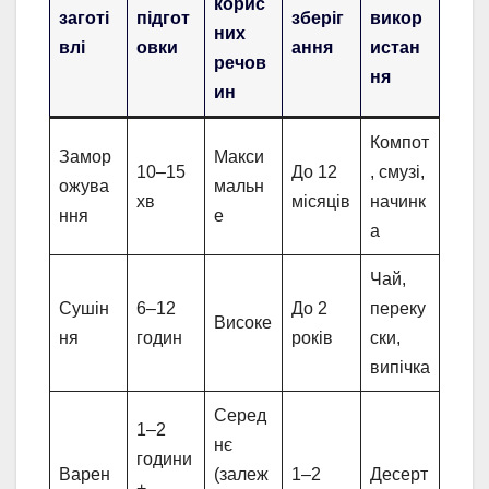
корис
заготі
підгот
зберіг
викор
них
влі
овки
ання
истан
речов
ня
ин
Компот
Замор
Макси
10–15
До 12
, смузі,
ожува
мальн
хв
місяців
начинк
ння
е
а
Чай,
Сушін
6–12
До 2
переку
Високе
ня
годин
років
ски,
випічка
Серед
1–2
нє
години
Варен
(залеж
1–2
Десерт
+