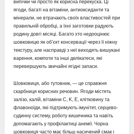
випічки чи просто як корисна перекуска. Ці
ягоди, багаті на вітаміни, антиоксиданти та
мінерали, не втрачають своїх властивостей при
правильній обробці, а їхні заготовки радують
родину довгі місяці. Багато хто недооцінює
шовковицю як об’єкт консервації через її ніжну
текстуру, але насправді з неї виходять вишукані
варення, компоти та інші делікатеси, які
перевершують звичайні ягідні запаси.
Шовковиця, або тутовник, — це справжня
скарбниця корисних речовин. Ягоди містять
залізо, калій, вітаміни C, K, E, клітковину та
флавоноїди, які підтримують імунітет, серцево-
судинну систему, роботу кишечника та навіть
допомагають у профілактиці анемії. Чорна
шовковиця часто має більш насичений смак і