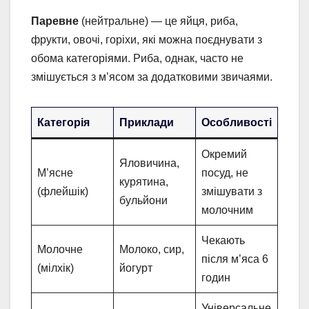
Паревне
(нейтральне) — це яйця, риба,
фрукти, овочі, горіхи, які можна поєднувати з
обома категоріями. Риба, однак, часто не
змішується з м’ясом за додатковими звичаями.
Категорія
Приклади
Особливості
Окремий
Яловичина,
М’ясне
посуд, не
курятина,
(флейшік)
змішувати з
бульйони
молочним
Чекають
Молочне
Молоко, сир,
після м’яса 6
(мілхік)
йогурт
годин
Універсальне