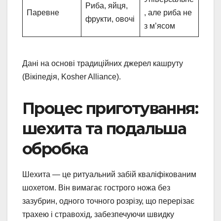
Риба, яйця,
Паревне
, але риба не
фрукти, овочі
з м’ясом
Дані на основі традиційних джерел кашруту
(Вікіпедія, Kosher Alliance).
Процес приготування:
шехита та подальша
обробка
Шехита — це ритуальний забій кваліфікованим
шохетом. Він вимагає гострого ножа без
зазубрин, одного точного розрізу, що перерізає
трахею і стравохід, забезпечуючи швидку