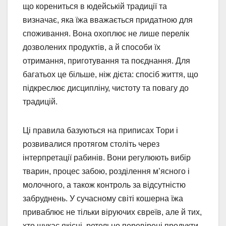
що корениться в юдейській традиції та
визначає, яка їжа вважається придатною для
споживання. Вона охоплює не лише перелік
дозволених продуктів, а й способи їх
отримання, приготування та поєднання. Для
багатьох це більше, ніж дієта: спосіб життя, що
підкреслює дисципліну, чистоту та повагу до
традицій.
Ці правила базуються на приписах Тори і
розвивалися протягом століть через
інтерпретації рабинів. Вони регулюють вибір
тварин, процес забою, розділення м’ясного і
молочного, а також контроль за відсутністю
забруднень. У сучасному світі кошерна їжа
приваблює не тільки віруючих євреїв, але й тих,
хто шукає якісні, ретельно перевірені продукти