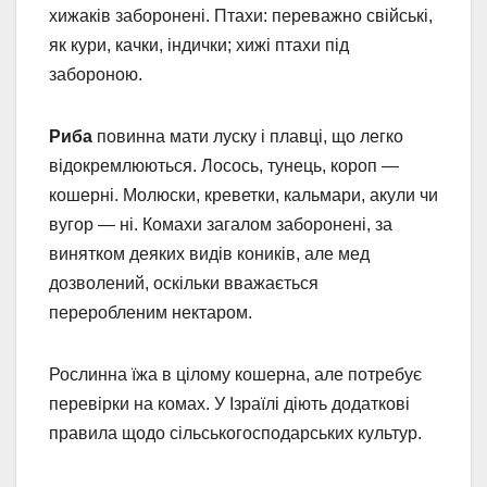
хижаків заборонені. Птахи: переважно свійські,
як кури, качки, індички; хижі птахи під
забороною.
Риба
повинна мати луску і плавці, що легко
відокремлюються. Лосось, тунець, короп —
кошерні. Молюски, креветки, кальмари, акули чи
вугор — ні. Комахи загалом заборонені, за
винятком деяких видів коників, але мед
дозволений, оскільки вважається
переробленим нектаром.
Рослинна їжа в цілому кошерна, але потребує
перевірки на комах. У Ізраїлі діють додаткові
правила щодо сільськогосподарських культур.