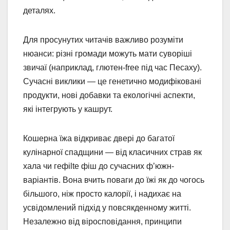
деталях.
Для просунутих читачів важливо розуміти
нюанси: різні громади можуть мати суворіші
звичаї (наприклад, глютен-free під час Песаху).
Сучасні виклики — це генетично модифіковані
продукти, нові добавки та екологічні аспекти,
які інтегрують у кашрут.
Кошерна їжа відкриває двері до багатої
кулінарної спадщини — від класичних страв як
хала чи гефilte фіш до сучасних ф’южн-
варіантів. Вона вчить поваги до їжі як до чогось
більшого, ніж просто калорії, і надихає на
усвідомлений підхід у повсякденному житті.
Незалежно від віросповідання, принципи