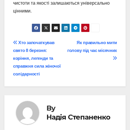
чистоти та якості залишаються універсально
цінними.
Post
Хто започаткував
Як правильно мити
свято 8 березня:
голову під час місячних
navigation
коріння, легенди та
справжня сила жіночої
солідарності
By
Надія Степаненко