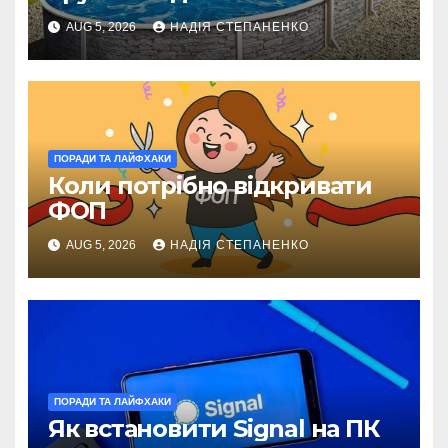
порівняння
AUG 5, 2026
НАДІЯ СТЕПАНЕНКО
ПОРАДИ ТА ЛАЙФХАКИ
Коли потрібно відкривати
ФОП
AUG 5, 2026
НАДІЯ СТЕПАНЕНКО
ПОРАДИ ТА ЛАЙФХАКИ
Як встановити Signal на ПК