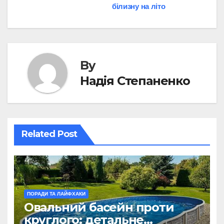
білизну на літо
navigation
By
Надія Степаненко
Related Post
ПОРАДИ ТА ЛАЙФХАКИ
Овальний басейн проти
круглого: детальне