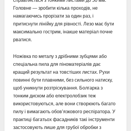
справляється з тонкими листами до 50 мм.
Головне — зробити кілька проходів, не
намагаючись прорізати за один раз, і
притиснути лінійку для рівності. Лезо має бути
максимально гострим, інакше матеріал почне
рватися.
Ножівка по металу з дрібними зубцями або
спеціальна пила для піноматеріалів дає
кращий результат на товстіших листах. Рухи
повинні бути плавними, без сильного натиску,
щоб уникнути розтріскування. Болгарка з
тонким диском або електролобзик теж
використовуються, але вони створюють багато
пилу і вимагають обов’язкового респіратора. У
практиці багатьох фасадників такі інструменти
застосовують лише для грубої обробки з