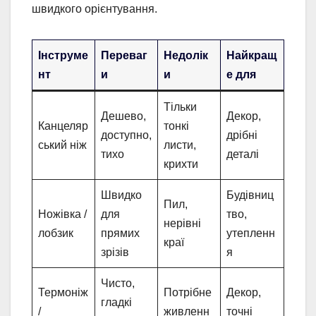
швидкого орієнтування.
Інструме
Переваг
Недолік
Найкращ
нт
и
и
е для
Тільки
Дешево,
Декор,
Канцеляр
тонкі
доступно,
дрібні
ський ніж
листи,
тихо
деталі
крихти
Швидко
Будівниц
Пил,
Ножівка /
для
тво,
нерівні
лобзик
прямих
утепленн
краї
зрізів
я
Чисто,
Термоніж
Потрібне
Декор,
гладкі
/
живленн
точні