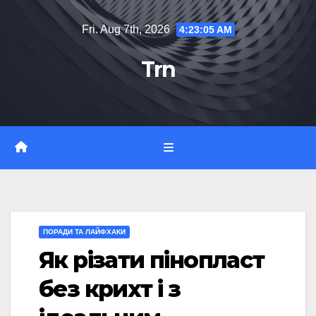
Skip
Fri. Aug 7th, 2026
4:23:06 AM
to
content
Trn
ПОРАДИ ТА ЛАЙФХАКИ
Як різати пінопласт
без крихт і з