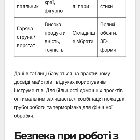
краї,
паяльник
я, пари
стики
фігурно
Висока
Великі
Гаряча
продукти
Складніш
обсяги,
струна /
вність,
е зібрати
3D-
верстат
точність
форми
Дані в таблиці базуються на практичному
досвіді майстрів і відгуках користувачів
інструментів. Для більшості домашніх проєктів
оптимальним залишається комбінація ножа для
грубої роботи та терморізака для фінішної
обробки.
Безпека при роботі з