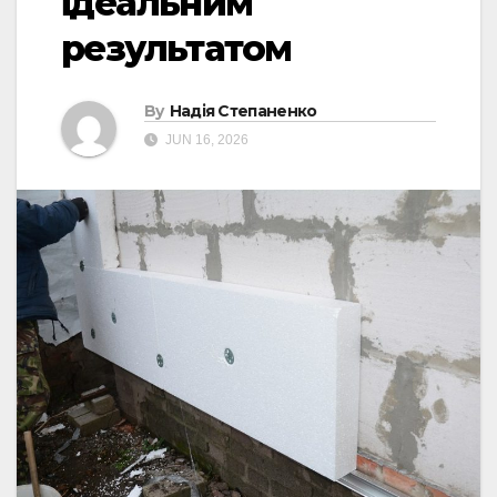
ідеальним
результатом
By
Надія Степаненко
JUN 16, 2026