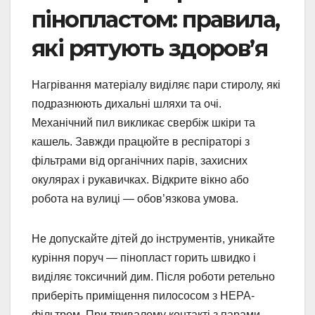
пінопластом: правила,
які рятують здоров’я
Нагрівання матеріалу виділяє пари стиролу, які
подразнюють дихальні шляхи та очі.
Механічний пил викликає свербіж шкіри та
кашель. Завжди працюйте в респіраторі з
фільтрами від органічних парів, захисних
окулярах і рукавичках. Відкрите вікно або
робота на вулиці — обов’язкова умова.
Не допускайте дітей до інструментів, уникайте
куріння поруч — пінопласт горить швидко і
виділяє токсичний дим. Після роботи ретельно
приберіть приміщення пилососом з HEPA-
фільтром. При тривалому контакті з парами