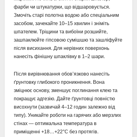
фарби чи штукатурки, що відшаровується.
Змочіть старі полотна водою або спеціальним
засобом, зачекайте 10–15 хвилин і зніміть
шпателем. Тріщини та вибоїни розшийте,
зашпаклюйте гіпсовою сумішшю та зашліфуйте
після висихання. Для нерівних поверхонь
нанесіть фінішну шпаклівку в 1–2 шари.
Після вирівнювання обов’язково нанесіть
ґрунтовку глибокого проникнення. Вона
зміцнює основу, зменшує поглинання клею та
покращує адгезію. Дайте ґрунтовці повністю
висохнути (зазвичай 4–12 годин залежно від
типу). Уникайте роботи на гарячих або мерзлих
стінах — оптимальна температура в
приміщенні +18…+22°C без протягів.