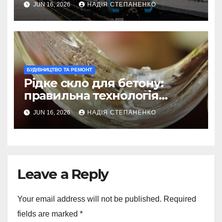
JUN 16, 2026
НАДІЯ СТЕПАНЕНКО
БУДІВНИЦТВО ТА РЕМОНТ
Рідке скло для бетону:
правильна технологія
нанесення
JUN 16, 2026
НАДІЯ СТЕПАНЕНКО
Leave a Reply
Your email address will not be published.
Required
fields are marked
*