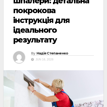
шпалери: детальна
покрокова
інструкція для
ідеального
результату
By
Надія Степаненко
JUN 16, 2026