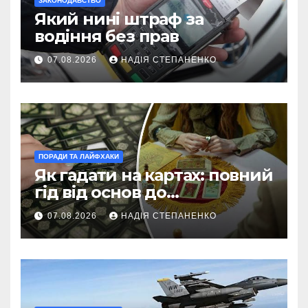
ЗАКОНОДАВСТВО
Який нині штраф за
водіння без прав
07.08.2026
НАДІЯ СТЕПАНЕНКО
ПОРАДИ ТА ЛАЙФХАКИ
Як гадати на картах: повний
гід від основ до
майстерності
07.08.2026
НАДІЯ СТЕПАНЕНКО