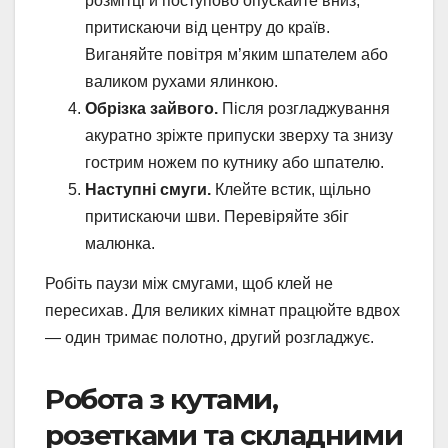
розмітці й поступово опускайте вниз,
притискаючи від центру до країв.
Виганяйте повітря м’яким шпателем або
валиком рухами ялинкою.
Обрізка зайвого.
Після розгладжування
акуратно зріжте припуски зверху та знизу
гострим ножем по кутнику або шпателю.
Наступні смуги.
Клейте встик, щільно
притискаючи шви. Перевіряйте збіг
малюнка.
Робіть паузи між смугами, щоб клей не
пересихав. Для великих кімнат працюйте вдвох
— один тримає полотно, другий розгладжує.
Робота з кутами,
розетками та складними