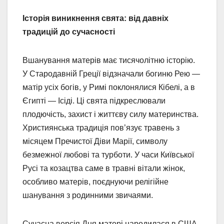
Історія виникнення свята: від давніх
традицій до сучасності
Вшанування матерів має тисячолітню історію.
У Стародавній Греції відзначали богиню Рею —
матір усіх богів, у Римі поклонялися Кібелі, а в
Єгипті — Ісіді. Ці свята підкреслювали
плодючість, захист і життєву силу материнства.
Християнська традиція пов’язує травень з
місяцем Пречистої Діви Марії, символу
безмежної любові та турботи. У часи Київської
Русі та козацтва саме в травні вітали жінок,
особливо матерів, поєднуючи релігійне
шанування з родинними звичаями.
Сучасна версія Дня матері народилася в США