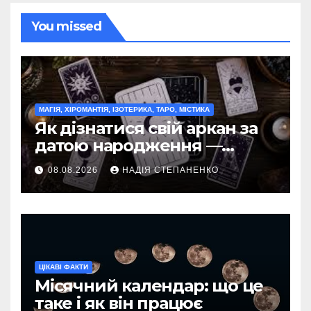
You missed
МАГІЯ, ХІРОМАНТІЯ, ІЗОТЕРИКА, ТАРО, МІСТИКА
Як дізнатися свій аркан за
датою народження —
повний гід
08.08.2026
НАДІЯ СТЕПАНЕНКО
ЦІКАВІ ФАКТИ
Місячний календар: що це
таке і як він працює