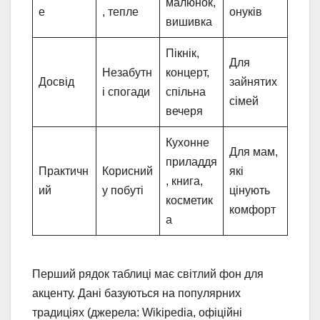
малюнок,
e
, тепле
онуків
вишивка
Пікнік,
Для
Незабутн
концерт,
Досвід
зайнятих
і спогади
спільна
сімей
вечеря
Кухонне
Для мам,
приладдя
Практичн
Корисний
які
, книга,
ий
у побуті
цінують
косметик
комфорт
а
Перший рядок таблиці має світлий фон для
акценту. Дані базуються на популярних
традиціях (джерела: Wikipedia, офіційні