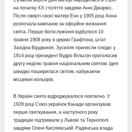
на початку XX століття завдяки Анні Джарвіс.
Після смерті своєї матері Енн у 1905 році Анна
розпочала кампанію за офіційне визнання
свята. Перше богослужіння відбулося 10
травня 1908 року в церкві Графтона, штат
Західна Вірджинія. Зусилля принесли плоди: у
1914 році президент Вудро Вільсон проголосив
другу неділю травня національним святом. Ідея
швидко поширилася світом, набуваючи
місцевих кольорів.
В Україні свято відроджувалося поетапно. У
1928 році Союз українок Канади організував
перше святкування, а наступного року
традицію підтримали у Львові та Тернополі
завдяки Олені Кисілевській. Радянська влада