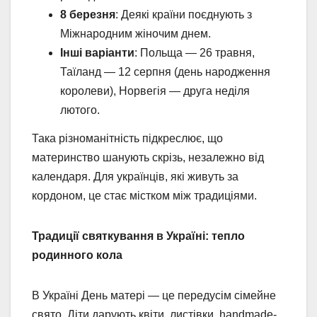
8 березня
: Деякі країни поєднують з
Міжнародним жіночим днем.
Інші варіанти
: Польща — 26 травня,
Таїланд — 12 серпня (день народження
королеви), Норвегія — друга неділя
лютого.
Така різноманітність підкреслює, що
материнство шанують скрізь, незалежно від
календаря. Для українців, які живуть за
кордоном, це стає містком між традиціями.
Традиції святкування в Україні: тепло
родинного кола
В Україні День матері — це передусім сімейне
свято. Діти дарують квіти, листівки, handmade-