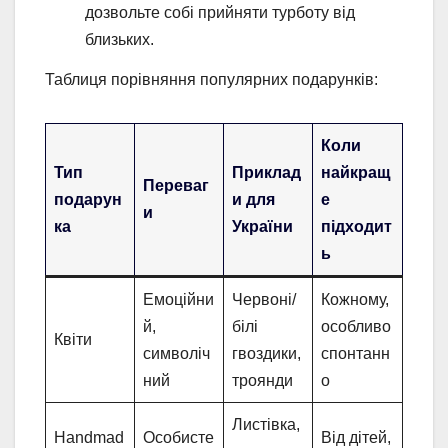
дозвольте собі прийняти турботу від
близьких.
Таблиця порівняння популярних подарунків:
Коли
Тип
Приклад
найкращ
Переваг
подарун
и для
е
и
ка
України
підходит
ь
Емоційни
Червоні/
Кожному,
й,
білі
особливо
Квіти
символіч
гвоздики,
спонтанн
ний
троянди
о
Листівка,
Handmad
Особисте
Від дітей,