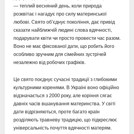
— теплий весняний день, коли природа
розквітає і нагадує про силу материнської
любові. Свято об’єднує покоління, дає привід
сказати найближчій людині слова вдячності,
подарувати квіти чи просто провести час разом.
Воно не має фіксованої дати, що робить його
особливо зручним для сімейних зустрічей
незалежно від робочих графіків.
Це свято поєднує сучасні традиції з глибокими
культурними коренями. В Україні воно офіційно
відзначається з 2000 року, але коріння сягає
давніх часів вшанування материнства. У світі
дати відрізняються, проте багато країн
розділяють травневу традицію, що підкреслює
універсальність почуття вдячності матерям.