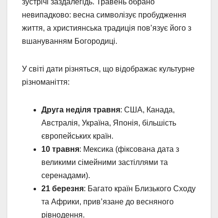
зустрічі заздалегідь. Травень обрано
невипадково: весна символізує пробудження
життя, а християнська традиція пов’язує його з
вшануванням Богородиці.
У світі дати різняться, що відображає культурне
різноманіття:
Друга неділя травня
: США, Канада,
Австралія, Україна, Японія, більшість
європейських країн.
10 травня
: Мексика (фіксована дата з
великими сімейними застіллями та
серенадами).
21 березня
: Багато країн Близького Сходу
та Африки, прив’язане до весняного
рівнодення.