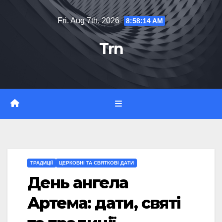
Skip
Fri. Aug 7th, 2026
8:58:15 AM
to
content
Trn
ТРАДИЦІЇ
ЦЕРКОВНІ ТА СВЯТКОВІ ДАТИ
День ангела
Артема: дати, святі