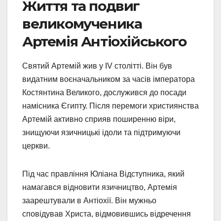
Життя та подвиг
великомученика
Артемія Антіохійського
Святий Артемій жив у IV столітті. Він був
видатним воєначальником за часів імператора
Костянтина Великого, дослужився до посади
намісника Єгипту. Після перемоги християнства
Артемій активно сприяв поширенню віри,
знищуючи язичницькі ідоли та підтримуючи
церкви.
Під час правління Юліана Відступника, який
намагався відновити язичництво, Артемія
заарештували в Антіохії. Він мужньо
сповідував Христа, відмовившись відречення