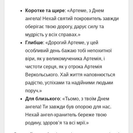
Коротке та щире
: «Артеме, з Днем
ангела! Нехай святий покровитель завжди
оберігає твою дорогу, дарує силу та
мудрість у всіх справах.»
Глибше
: «Дорогий Артеме, у цей
особливий день бажаю тобі непохитної
віри, як у великомученика Артемія, і
чистоти серця, як у отрока Артемія
Веркольського. Хай життя наповнюється
радістю, успіхами та надійними людьми
поруч.»
Для близького
: «Тьомо, з твоїм Днем
ангела! Ти завжди був опорою для нас.
Нехай ангел-хранитель береже твою
родину, здоров’я та всі мрії.»