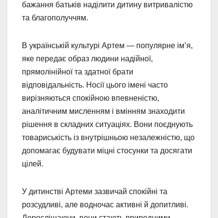
бажання батьків наділити дитину витривалістю
та благополуччям.
В українській культурі Артем — популярне ім’я,
яке передає образ людини надійної,
прямолінійної та здатної брати
відповідальність. Носії цього імені часто
вирізняються спокійною впевненістю,
аналітичним мисленням і вмінням знаходити
рішення в складних ситуаціях. Вони поєднують
товариськість із внутрішньою незалежністю, що
допомагає будувати міцні стосунки та досягати
цілей.
У дитинстві Артеми зазвичай спокійні та
розсудливі, але водночас активні й допитливі.
Дорослішаючи, вони стають природними