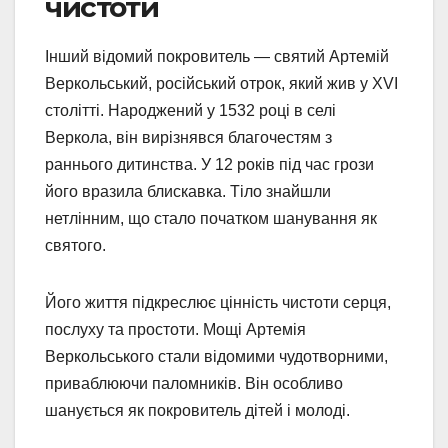
чистоти
Інший відомий покровитель — святий Артемій
Веркольський, російський отрок, який жив у XVI
столітті. Народжений у 1532 році в селі
Веркола, він вирізнявся благочестям з
раннього дитинства. У 12 років під час грози
його вразила блискавка. Тіло знайшли
нетлінним, що стало початком шанування як
святого.
Його життя підкреслює цінність чистоти серця,
послуху та простоти. Мощі Артемія
Веркольського стали відомими чудотворними,
приваблюючи паломників. Він особливо
шанується як покровитель дітей і молоді.