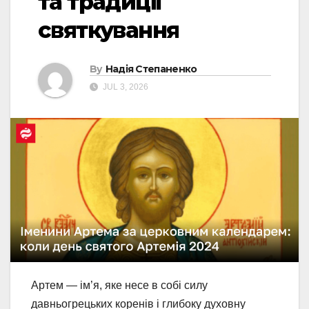
та традиції
святкування
By
Надія Степаненко
JUL 3, 2026
Артем — ім’я, яке несе в собі силу
давньогрецьких коренів і глибоку духовну