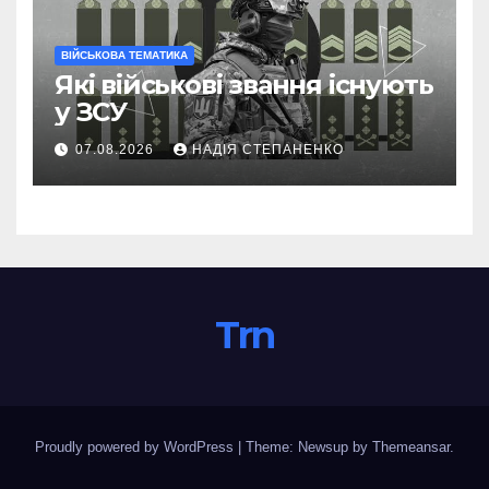
ВІЙСЬКОВА ТЕМАТИКА
Які військові звання існують
у ЗСУ
07.08.2026
НАДІЯ СТЕПАНЕНКО
Trn
Proudly powered by WordPress
|
Theme: Newsup by
Themeansar
.