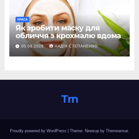
КРАСА
Як зробити маску для
обличчя з крохмалю вдома
05.08.2026
НАДІЯ СТЕПАНЕНКО
Trn
Proudly powered by WordPress
|
Theme: Newsup by
Themeansar
.