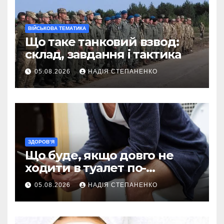
ВІЙСЬКОВА ТЕМАТИКА
Що таке танковий взвод:
склад, завдання і тактика
05.08.2026
НАДІЯ СТЕПАНЕНКО
ЗДОРОВ’Я
Що буде, якщо довго не
ходити в туалет по-
великому
05.08.2026
НАДІЯ СТЕПАНЕНКО