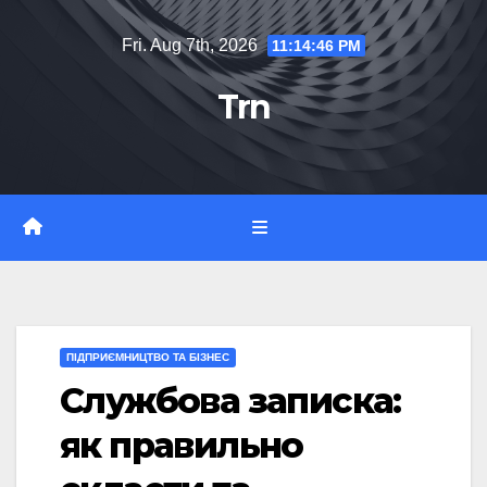
Skip
Fri. Aug 7th, 2026
11:14:47 PM
to
content
Trn
ПІДПРИЄМНИЦТВО ТА БІЗНЕС
Службова записка:
як правильно