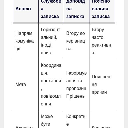
Службов
Доповід
Поясню
Аспект
а
на
вальна
записка
записка
записка
Горизонт
Вгору,
Напрям
Вгору до
альний,
часто
комуніка
керівницт
іноді
реактивн
ції
ва
вниз
а
Координа
ція,
Інформув
Пояснен
прохання
ання та
Мета
ня
,
пропозиц
причин
повідомл
ії рішень
ення
Може
Конкретн
бути
е
Адресат
Керівник