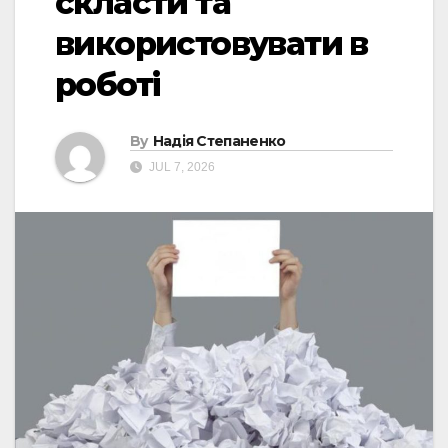
скласти та
використовувати в
роботі
By
Надія Степаненко
JUL 7, 2026