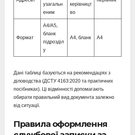
узагальн
керівницт
еним
во
А4/А5,
бланк
Формат
А4, бланк
А4
підрозділ
у
Дані таблиці базуються на рекомендаціях з
діловодства (ДСТУ 4163:2020 та практичних
посібниках). Ці відмінності допомагають
обирати правильний вид документа залежно
від ситуації.
Правила оформлення
службової записки за