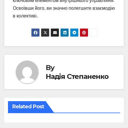
ключовим елементом внутрішнього управління.
Освоївши його, ви значно полегшите взаємодію
в колективі.
By
Надія Степаненко
Related Post