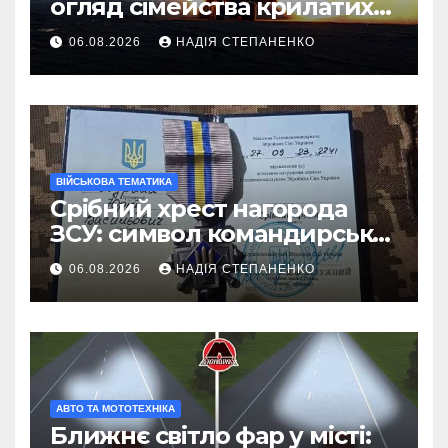
огляд сімейства крилатих
ракет
06.08.2026
НАДІЯ СТЕПАНЕНКО
ВІЙСЬКОВА ТЕМАТИКА
Срібний хрест нагорода
ЗСУ: символ командирської
майстерності
06.08.2026
НАДІЯ СТЕПАНЕНКО
АВТО ТА МОТОТЕХНІКА
Ближнє світло фар у місті: