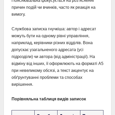
Пояснювальна фокусується на роз’ясненні
причин подій чи вчинків, часто як реакція на
вимогу.
Службова записка гнучкіша: автор і адресат
можуть бути на одному рівні управління,
наприклад, керівники різних відділів. Вона
допускає узагальненого адресата (усі
підрозділи) чи автора (від адміністрації). На
відміну від інших, її оформлюють на форматі А5
при невеликому обсязі, а текст акцентує на
обґрунтуванні проблеми та способах
вирішення.
Порівняльна таблиця видів записок