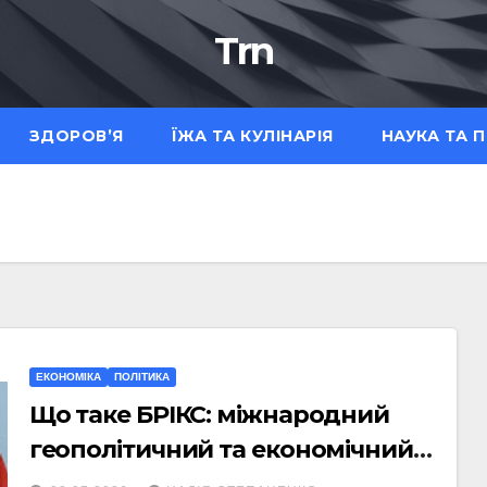
Trn
ЗДОРОВ’Я
ЇЖА ТА КУЛІНАРІЯ
НАУКА ТА 
ЕКОНОМІКА
ПОЛІТИКА
Що таке БРІКС: міжнародний
геополітичний та економічний
блок