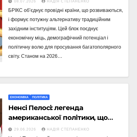
08.07.2026
НАДІЯ СТЕПАНЕНКО
БРІКС об’єднує провідні країни, що розвиваються,
і формує потужну альтернативу традиційним
західним інституціям. Цей блок поєднує
економічну міць, демографічний потенціал і
політичну волю для просування багатополярного
світу. Станом на 2026…
ЕКОНОМІКА
ПОЛІТИКА
Ненсі Пелосі: легенда
американської політики, що
змінила правила гри
29.06.2026
НАДІЯ СТЕПАНЕНКО