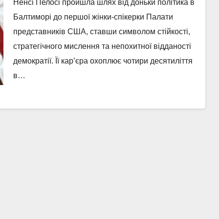
Ненсі Пелосі пройшла шлях від доньки політика в
Балтиморі до першої жінки-спікерки Палати
представників США, ставши символом стійкості,
стратегічного мислення та непохитної відданості
демократії. Її кар’єра охоплює чотири десятиліття
в…