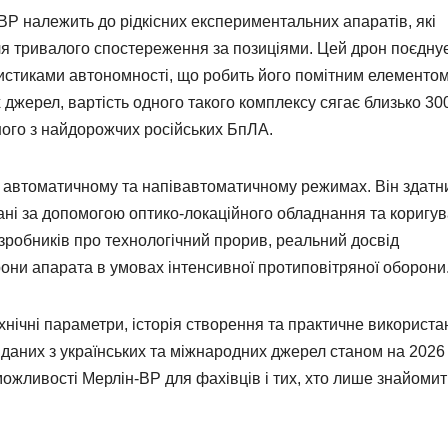
ВР належить до рідкісних експериментальних апаратів, які
ля тривалого спостереження за позиціями. Цей дрон поєдну
ристиками автономності, що робить його помітним елементом
 джерел, вартість одного такого комплексу сягає близько 30
дного з найдорожчих російських БпЛА.
 автоматичному та напівавтоматичному режимах. Він здатн
дані за допомогою оптико-локаційного обладнання та коригу
озробників про технологічний прорив, реальний досвід
торони апарата в умовах інтенсивної протиповітряної оборони
технічні параметри, історія створення та практичне використ
даних з українських та міжнародних джерел станом на 2026 
жливості Мерлін-ВР для фахівців і тих, хто лише знайомит