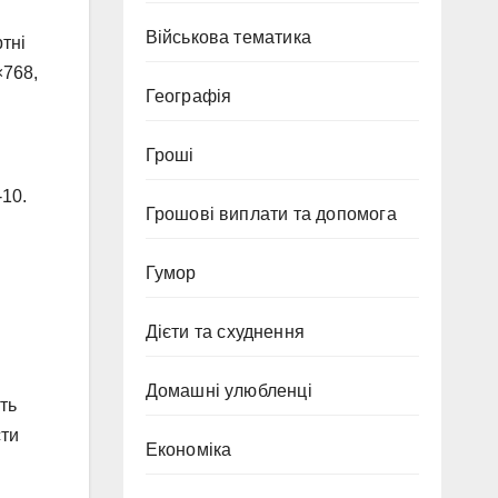
Військова тематика
тні
×768,
Географія
Гроші
10.
Грошові виплати та допомога
Гумор
Дієти та схуднення
Домашні улюбленці
ть
сти
Економіка