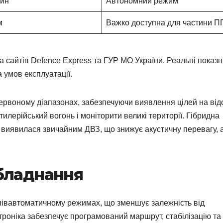
дин
Автономний режим
м
Важко доступна для частини 
ма сайтів Defence Express та ГУР МО України. Реальні показ
а умов експлуатації.
рвоному діапазонах, забезпечуючи виявлення цілей на від
илерійський вогонь і моніторити великі території. Гібридна
 виявилася звичайним ДВЗ, що знижує акустичну перевагу, 
бладнання
півавтоматичному режимах, що зменшує залежність від
ктроніка забезпечує програмований маршрут, стабілізацію та