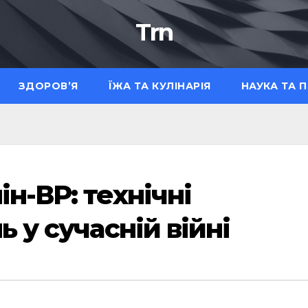
Trn
ЗДОРОВ’Я
ЇЖА ТА КУЛІНАРІЯ
НАУКА ТА 
н-ВР: технічні
 у сучасній війні