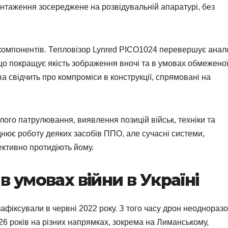
антаження зосереджене на розвідувальній апаратурі, без
омпонентів. Тепловізор Lynred PICO1024 перевершує анало
що покращує якість зображення вночі та в умовах обмежено
а свідчить про компроміси в конструкції, спрямовані на
ого патрулювання, виявлення позицій військ, техніки та
днює роботу деяких засобів ППО, але сучасні системи,
ективно протидіють йому.
 умовах війни в Україні
фіксували в червні 2022 року. З того часу дрон неоднораз
026 років на різних напрямках, зокрема на Лиманському,