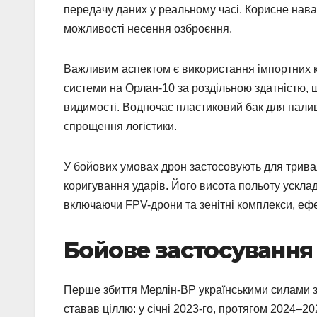
передачу даних у реальному часі. Корисне нав
можливості несення озброєння.
Важливим аспектом є використання імпортних к
системи на Орлан-10 за роздільною здатністю, 
видимості. Водночас пластиковий бак для палив
спрощення логістики.
У бойових умовах дрон застосовують для тривал
коригування ударів. Його висота польоту ускла
включаючи FPV-дрони та зенітні комплекси, еф
Бойове застосування в
Перше збиття Мерлін-ВР українськими силами за
ставав ціллю: у січні 2023-го, протягом 2024–2