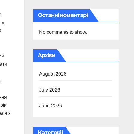
Останні коментарі
є
 у
0
No comments to show.
Архіви
ий
вати
August 2026
.
July 2026
ання
рік,
June 2026
ься з
Категорії