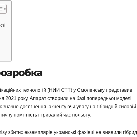
сті
 розробка
нікаційних технологій (НИИ СТТ) у Смоленську представив
я 2021 року. Апарат створили на базі попередньої моделі
 значне досягнення, акцентуючи увагу на гібридній силовій
тичну помітність і тривалий час польоту.
зу збитих екземплярів українські фахівці не виявили гібри