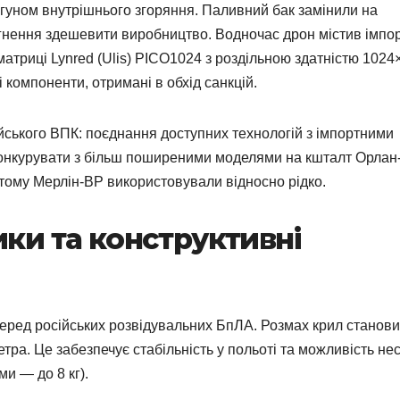
уном внутрішнього згоряння. Паливний бак замінили на
агнення здешевити виробництво. Водночас дрон містив імпор
матриці Lynred (Ulis) PICO1024 з роздільною здатністю 1024
 компоненти, отримані в обхід санкцій.
ійського ВПК: поєднання доступних технологій з імпортними
конкурувати з більш поширеними моделями на кшталт Орлан-
ому Мерлін-ВР використовували відносно рідко.
ики та конструктивні
еред російських розвідувальних БпЛА. Розмах крил станови
ра. Це забезпечує стабільність у польоті та можливість не
и — до 8 кг).