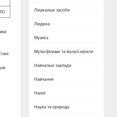
Лікувальні засоби
ППО
Людина
ники
Музика
Мультфільми та мультсеріали
стані
Навчальні заклади
але
Навчання
Напої
Наука та природа