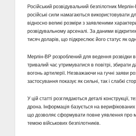
Російський розвідувальний безпілотник Мерлін-
російські сили намагаються використовувати д
відносно великі розміри з заявленими характе
розвідувальному арсеналі. За даними відкритих
тисяч доларів, що підкреслює його статус як о
Мерлін-ВР розроблений для ведення розвідки в
тривалий час утримуватися в повітрі, збирати 
вогонь артилерії. Незважаючи на гучні заяви р
застосування показує як сильні, так і слабкі с
У цій статті розглядаються деталі конструкції, 
дрона. Інформація базується на верифікованих 
що дозволяє сформувати повне уявлення про мо
темою військових безпілотників.