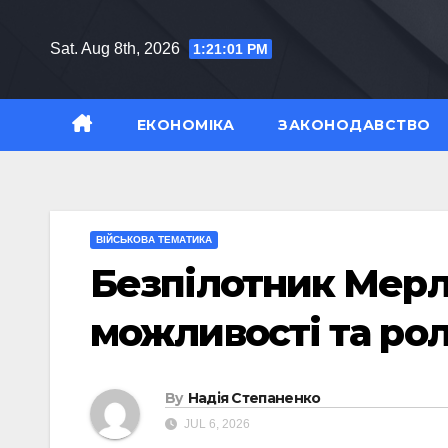
Skip
to
Sat. Aug 8th, 2026
1:21:02 PM
content
ЕКОНОМІКА
ЗАКОНОДАВСТВО
ВІЙСЬКОВА ТЕМАТИКА
Безпілотник Мерлі
можливості та роль
By
Надія Степаненко
JUL 6, 2026