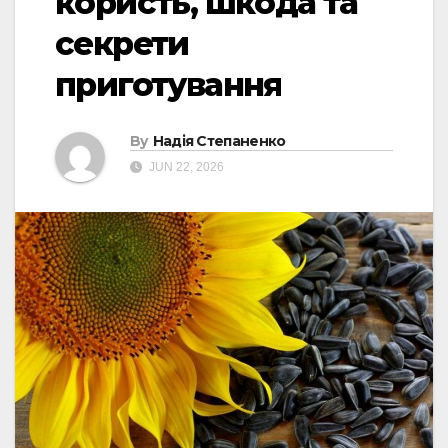
користь, шкода та
секрети
приготування
By
Надія Степаненко
JUN 22, 2026