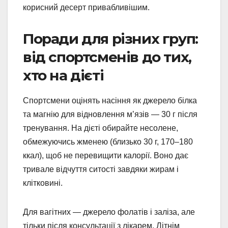
корисний десерт привабливішим.
Поради для різних груп:
від спортсменів до тих,
хто на дієті
Спортсмени оцінять насіння як джерело білка
та магнію для відновлення м’язів — 30 г після
тренування. На дієті обирайте несолене,
обмежуючись жменею (близько 30 г, 170–180
ккал), щоб не перевищити калорії. Воно дає
тривале відчуття ситості завдяки жирам і
клітковині.
Для вагітних — джерело фолатів і заліза, але
тільки після консультації з лікарем. Літнім