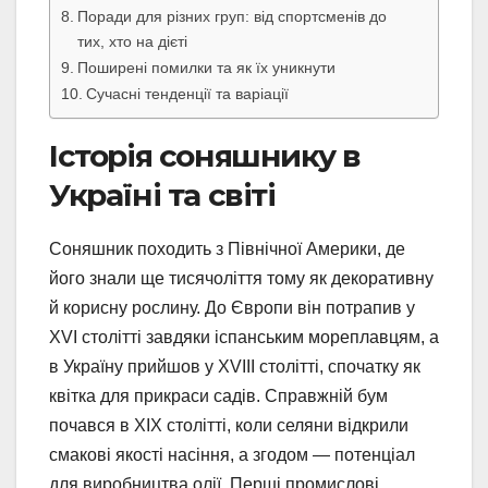
Поради для різних груп: від спортсменів до
тих, хто на дієті
Поширені помилки та як їх уникнути
Сучасні тенденції та варіації
Історія соняшнику в
Україні та світі
Соняшник походить з Північної Америки, де
його знали ще тисячоліття тому як декоративну
й корисну рослину. До Європи він потрапив у
XVI столітті завдяки іспанським мореплавцям, а
в Україну прийшов у XVIII столітті, спочатку як
квітка для прикраси садів. Справжній бум
почався в XIX столітті, коли селяни відкрили
смакові якості насіння, а згодом — потенціал
для виробництва олії. Перші промислові