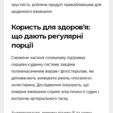
хрусткість, роблячи продукт привабливішим для
щоденного вживання.
Користь для здоров’я:
що дають регулярні
порції
Смажене насіння соняшнику підтримує
серцево-судинну систему завдяки
поліненасиченим жирам і фітостеролам, які
допомагають знижувати рівень «поганого»
холестерину. Дослідження показують, що
помірне вживання сприяє еластичності судин і
контролю артеріального тиску.
Антиоксиданти, зокрема вітамін E та селен,