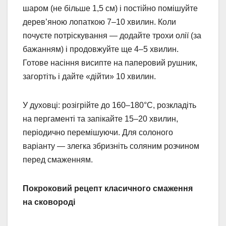
шаром (не більше 1,5 см) і постійно помішуйте
дерев’яною лопаткою 7–10 хвилин. Коли
почуєте потріскування — додайте трохи олії (за
бажанням) і продовжуйте ще 4–5 хвилин.
Готове насіння висипте на паперовий рушник,
загортіть і дайте «дійти» 10 хвилин.
У духовці: розігрійте до 160–180°C, розкладіть
на пергаменті та запікайте 15–20 хвилин,
періодично перемішуючи. Для солоного
варіанту — злегка збризніть соляним розчином
перед смаженням.
Покроковий рецепт класичного смаження
на сковороді