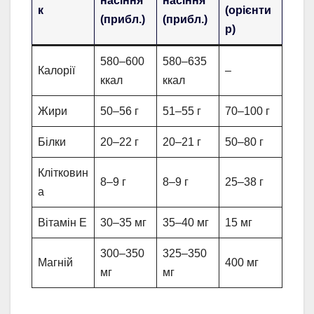
насіння
насіння
к
(орієнти
(прибл.)
(прибл.)
р)
580–600
580–635
Калорії
–
ккал
ккал
Жири
50–56 г
51–55 г
70–100 г
Білки
20–22 г
20–21 г
50–80 г
Клітковин
8–9 г
8–9 г
25–38 г
а
Вітамін E
30–35 мг
35–40 мг
15 мг
300–350
325–350
Магній
400 мг
мг
мг