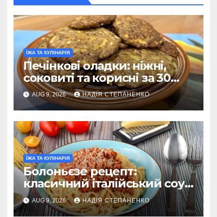
ЇЖА ТА КУЛІНАРІЯ
Печінкові оладки: ніжні,
соковиті та корисні за 30
хвилин
AUG 9, 2026
НАДІЯ СТЕПАНЕНКО
ЇЖА ТА КУЛІНАРІЯ
Болоньєзе рецепт:
класичний італійський соус
крок за кроком
AUG 9, 2026
НАДІЯ СТЕПАНЕНКО