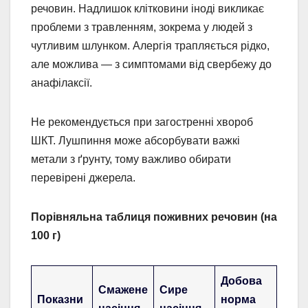
речовин. Надлишок клітковини іноді викликає
проблеми з травленням, зокрема у людей з
чутливим шлунком. Алергія трапляється рідко,
але можлива — з симптомами від свербежу до
анафілаксії.
Не рекомендується при загостренні хвороб
ШКТ. Лушпиння може абсорбувати важкі
метали з ґрунту, тому важливо обирати
перевірені джерела.
Порівняльна таблиця поживних речовин (на
100 г)
Добова
Смажене
Сире
Показни
норма