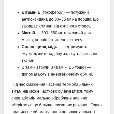
Вітамін E
(токоферол) — потужний
антиоксидант, до 30–35 мг на порцію, що
захищає клітини від окисного стресу.
Магній
— 300–350 мг, важливий для
м’язів, нервів і зниження стресу.
Селен, цинк, мідь
— підтримують
імунітет, щитоподібну залозу та загоєння
тканин.
Вітаміни групи B (тіамін, B6 тощо) —
допомагають в енергетичному обміні.
Під час смаження частина термолабільних
вітамінів може частково руйнуватися, тому
сире або мінімально оброблене насіння
зберігає дещо більше поживних речовин. Однак
правильне обсмажування посилює аромат і