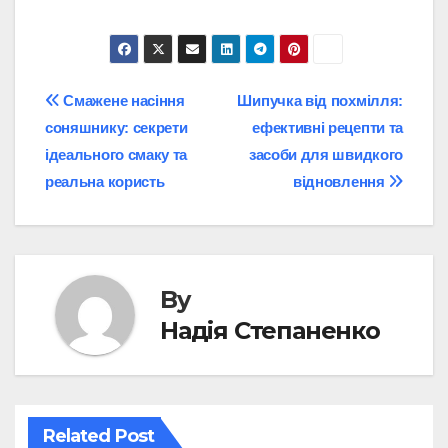
Post
Смажене насіння
Шипучка від похмілля:
соняшнику: секрети
ефективні рецепти та
navigation
ідеального смаку та
засоби для швидкого
реальна користь
відновлення
By
Надія Степаненко
Related Post