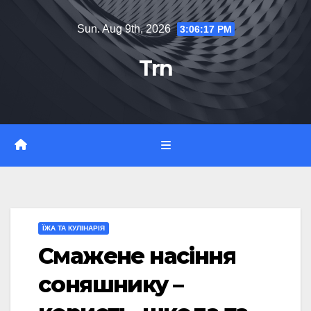
Skip
Sun. Aug 9th, 2026
3:06:18 PM
to
content
Trn
ЇЖА ТА КУЛІНАРІЯ
Смажене насіння
соняшнику –