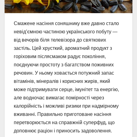
Смажене насіння соняшнику вже давно стало
невід’ємною частиною українського побуту —
від вечорів біля телевізора до святкових
застіль. Цей хрусткий, ароматний продукт з
горіховим післясмаком радує покоління,
поєднуючи простоту з багатством поживних
речовин. У ньому ховається потужний запас
вітамінів, мінералів і корисних жирів, який
може підтримувати серце, імунітет та енергію,
але водночас вимагає помірності через
калорійність і можливі ризики при надмірному
вживанні. Правильно приготоване насіння
перетворюється на справжній суперфуд, що
доповнює раціон і приносить задоволення.