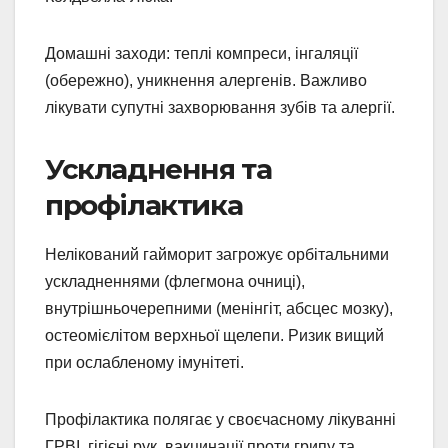
Домашні заходи: теплі компреси, інгаляції
(обережно), уникнення алергенів. Важливо
лікувати супутні захворювання зубів та алергії.
Ускладнення та
профілактика
Нелікований гайморит загрожує орбітальними
ускладненнями (флегмона очниці),
внутрішньочерепними (менінгіт, абсцес мозку),
остеомієлітом верхньої щелепи. Ризик вищий
при ослабленому імунітеті.
Профілактика полягає у своєчасному лікуванні
ГРВІ, гігієні рук, вакцинації проти грипу та