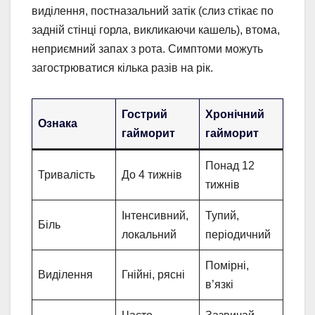
виділення, постназальний затік (слиз стікає по
задній стінці горла, викликаючи кашель), втома,
неприємний запах з рота. Симптоми можуть
загострюватися кілька разів на рік.
Гострий
Хронічний
Ознака
гайморит
гайморит
Понад 12
Тривалість
До 4 тижнів
тижнів
Інтенсивний,
Тупий,
Біль
локальний
періодичний
Помірні,
Виділення
Гнійні, рясні
в’язкі