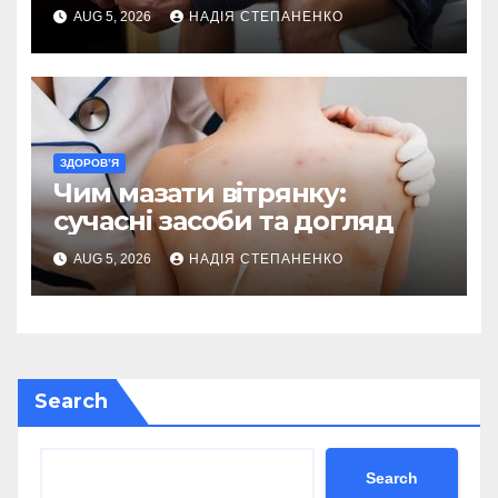
великому
AUG 5, 2026
НАДІЯ СТЕПАНЕНКО
ЗДОРОВ’Я
Чим мазати вітрянку:
сучасні засоби та догляд
AUG 5, 2026
НАДІЯ СТЕПАНЕНКО
Search
Search