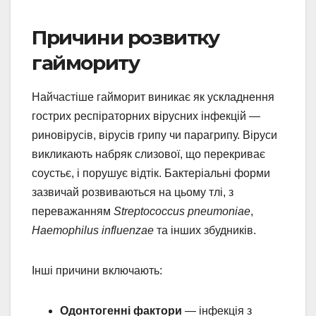
Причини розвитку
гаймориту
Найчастіше гайморит виникає як ускладнення
гострих респіраторних вірусних інфекцій —
риновірусів, вірусів грипу чи парагрипу. Віруси
викликають набряк слизової, що перекриває
соустьє, і порушує відтік. Бактеріальні форми
зазвичай розвиваються на цьому тлі, з
переважанням
Streptococcus pneumoniae
,
Haemophilus influenzae
та інших збудників.
Інші причини включають:
Одонтогенні фактори
— інфекція з