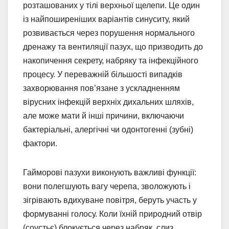
розташованих у тілі верхньої щелепи. Це один
із найпоширеніших варіантів синуситу, який
розвивається через порушення нормального
дренажу та вентиляції пазух, що призводить до
накопичення секрету, набряку та інфекційного
процесу. У переважній більшості випадків
захворювання пов’язане з ускладненням
вірусних інфекцій верхніх дихальних шляхів,
але може мати й інші причини, включаючи
бактеріальні, алергічні чи одонтогенні (зубні)
фактори.
Гайморові пазухи виконують важливі функції:
вони полегшують вагу черепа, зволожують і
зігрівають вдихуване повітря, беруть участь у
формуванні голосу. Коли їхній природний отвір
(соустьє) блокується через набряк, слиз