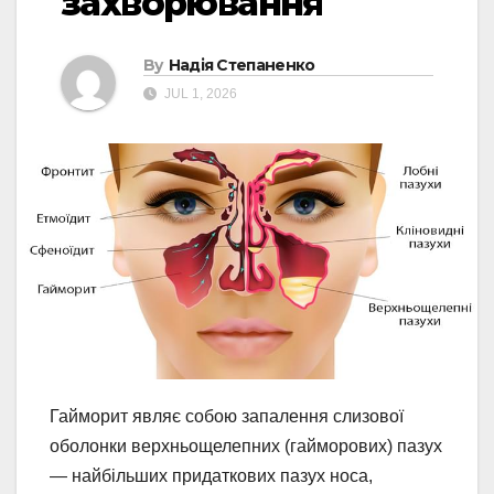
захворювання
By
Надія Степаненко
JUL 1, 2026
Гайморит являє собою запалення слизової
оболонки верхньощелепних (гайморових) пазух
— найбільших придаткових пазух носа,