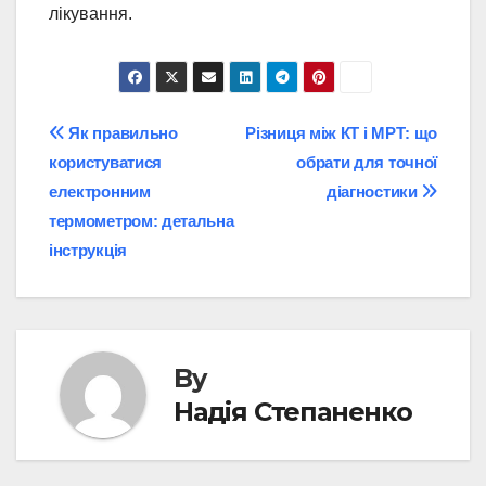
лікування.
Post
Як правильно
Різниця між КТ і МРТ: що
користуватися
обрати для точної
navigation
електронним
діагностики
термометром: детальна
інструкція
By
Надія Степаненко