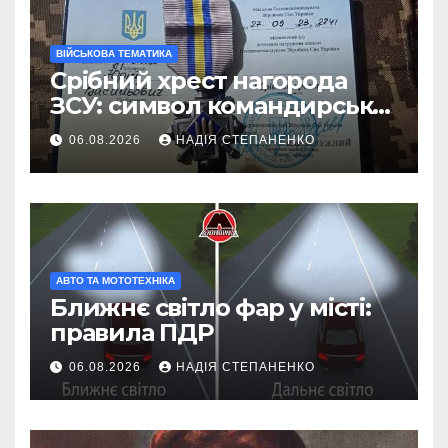
ВІЙСЬКОВА ТЕМАТИКА
Срібний хрест нагорода
ЗСУ: символ командирської
майстерності
06.08.2026
НАДІЯ СТЕПАНЕНКО
АВТО ТА МОТОТЕХНІКА
Ближнє світло фар у місті:
правила ПДР
06.08.2026
НАДІЯ СТЕПАНЕНКО