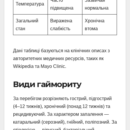
Часто
Зазвичай
Температура
підвищена
нормальна
Загальний
Виражена
Хронічна
стан
слабкість
втома
Дані таблиці базуються на клінічних описах з
авторитетних медичних ресурсів, таких як
Wikipedia та Mayo Clinic.
Види гаймориту
За перебігом розрізняють гострий, підгострий
(4–12 тижнів), хронічний (понад 12 тижнів) та
рецидивуючий. За характером запалення —
катаральний (серозний), гнійний, поліпозний. За
етіологією — вірусний, бактеріальний,