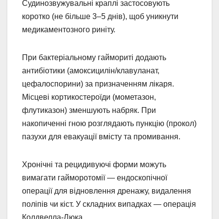
Судинозвужувальні краплі застосовують
коротко (не більше 3–5 днів), щоб уникнути
медикаментозного риніту.
При бактеріальному гаймориті додають
антибіотики (амоксицилін/клавуланат,
цефалоспорини) за призначенням лікаря.
Місцеві кортикостероїди (мометазон,
флутиказон) зменшують набряк. При
накопиченні гною розглядають пункцію (прокол)
пазухи для евакуації вмісту та промивання.
Хронічні та рецидивуючі форми можуть
вимагати гайморотомії — ендоскопічної
операції для відновлення дренажу, видалення
поліпів чи кіст. У складних випадках — операція
Колдвелла-Люка.