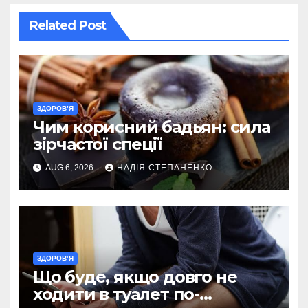
Related Post
ЗДОРОВ’Я
Чим корисний бадьян: сила
зірчастої спеції
AUG 6, 2026
НАДІЯ СТЕПАНЕНКО
ЗДОРОВ’Я
Що буде, якщо довго не
ходити в туалет по-