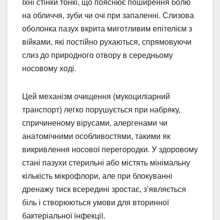
Їхні стінки тонкі, що пояснює поширення болю
на обличчя, зуби чи очі при запаленні. Слизова
оболонка пазух вкрита миготливим епітелієм з
війками, які постійно рухаються, спрямовуючи
слиз до природного отвору в середньому
носовому ході.
Цей механізм очищення (мукоциліарний
транспорт) легко порушується при набряку,
спричиненому вірусами, алергенами чи
анатомічними особливостями, такими як
викривлення носової перегородки. У здоровому
стані пазухи стерильні або містять мінімальну
кількість мікрофлори, але при блокуванні
дренажу тиск всередині зростає, з’являється
біль і створюються умови для вторинної
бактеріальної інфекції.