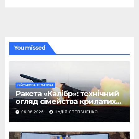
You missed
ВІЙСЬКОВА ТЕМАТИКА
Ракета «Калібр»: технічний
огляд сімейства крилатих
ракет
06.08.2026
НАДІЯ СТЕПАНЕНКО