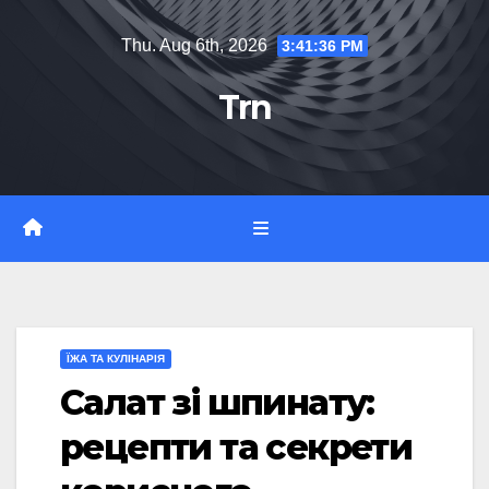
Skip
Thu. Aug 6th, 2026
3:41:38 PM
to
content
Trn
ЇЖА ТА КУЛІНАРІЯ
Салат зі шпинату:
рецепти та секрети