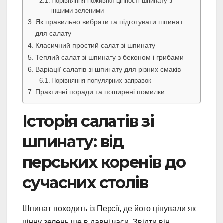
Порівняння поживної цінності шпинату з
іншими зеленими
Як правильно вибрати та підготувати шпинат
для салату
Класичний простий салат зі шпинату
Теплий салат зі шпинату з беконом і грибами
Варіації салатів зі шпинату для різних смаків
Порівняння популярних заправок
Практичні поради та поширені помилки
Історія салатів зі
шпинату: від
перських коренів до
сучасних столів
Шпинат походить із Персії, де його цінували як
цінну зелень ще в давні часи. Звідти він