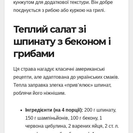
кунжутом для додаткової текстури. Він добре
поєднується з рибою або куркою на грилі.
Теплий салат зі
шпинату з беконом і
грибами
Ця страва нагадує класичні американські
рецепти, але адаптована до українських смаків.
Тепла заправка злегка «прив’ялює» шпинат,
роблячи його ніжнішим.
Інгредієнти (на 4 порції):
200 г шпинату,
150 г шампіньйонів, 100 г бекону, 1
червона цибулина, 2 варених яйця, 2 ст. л.