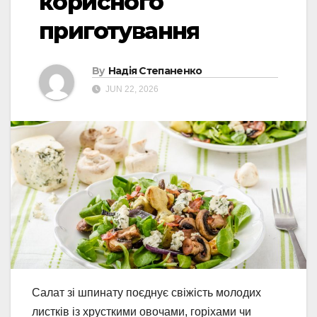
корисного
приготування
By
Надія Степаненко
JUN 22, 2026
Салат зі шпинату поєднує свіжість молодих
листків із хрусткими овочами, горіхами чи