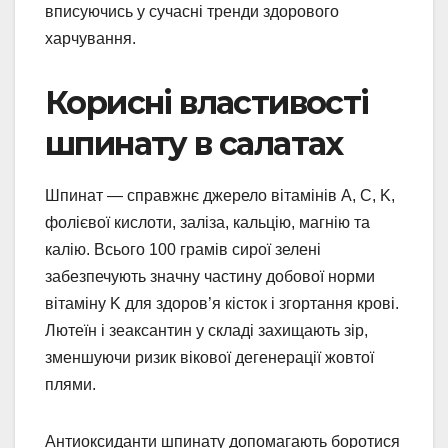
вписуючись у сучасні тренди здорового
харчування.
Корисні властивості
шпинату в салатах
Шпинат — справжнє джерело вітамінів A, C, K,
фолієвої кислоти, заліза, кальцію, магнію та
калію. Всього 100 грамів сирої зелені
забезпечують значну частину добової норми
вітаміну K для здоров’я кісток і згортання крові.
Лютеїн і зеаксантин у складі захищають зір,
зменшуючи ризик вікової дегенерації жовтої
плями.
Антиоксиданти шпинату допомагають боротися