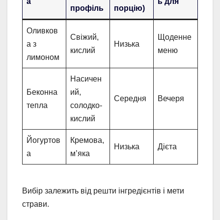
а
ь для
профіль
порцію)
Оливков
Свіжий,
Щоденне
а з
Низька
кислий
меню
лимоном
Насичен
Беконна
ий,
Середня
Вечеря
тепла
солодко-
кислий
Йогуртов
Кремова,
Низька
Дієта
а
м’яка
Вибір залежить від решти інгредієнтів і мети
страви.