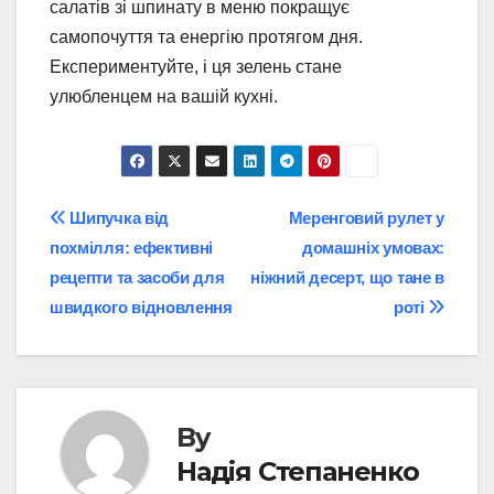
салатів зі шпинату в меню покращує
самопочуття та енергію протягом дня.
Експериментуйте, і ця зелень стане
улюбленцем на вашій кухні.
Post
Шипучка від
Меренговий рулет у
похмілля: ефективні
домашніх умовах:
navigation
рецепти та засоби для
ніжний десерт, що тане в
швидкого відновлення
роті
By
Надія Степаненко