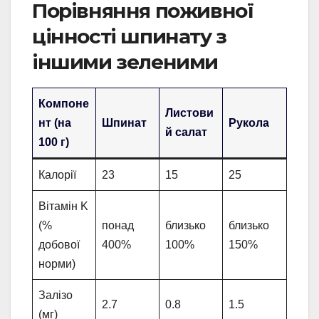
Порівняння поживної
цінності шпинату з
іншими зеленими
Компоне
Листови
нт (на
Шпинат
Рукола
й салат
100 г)
Калорії
23
15
25
Вітамін K
(%
понад
близько
близько
добової
400%
100%
150%
норми)
Залізо
2.7
0.8
1.5
(мг)