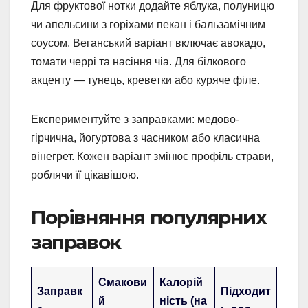
Для фруктової нотки додайте яблука, полуницю
чи апельсини з горіхами пекан і бальзамічним
соусом. Веганський варіант включає авокадо,
томати черрі та насіння чіа. Для білкового
акценту — тунець, креветки або куряче філе.
Експериментуйте з заправками: медово-
гірчична, йогуртова з часником або класична
вінегрет. Кожен варіант змінює профіль страви,
роблячи її цікавішою.
Порівняння популярних
заправок
Смакови
Калорій
Заправк
Підходит
й
ність (на