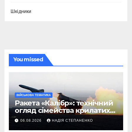
Шкідники
You missed
ВІЙСЬКОВА ТЕМАТИКА
Ракета «Калібр»: технічний
огляд сімейства крилатих
ракет
06.08.2026
НАДІЯ СТЕПАНЕНКО