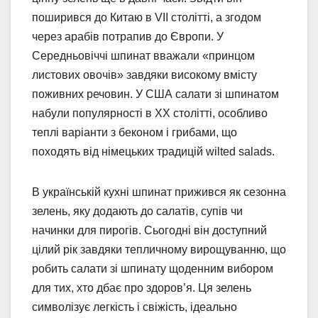
поширився до Китаю в VII столітті, а згодом
через арабів потрапив до Європи. У
Середньовіччі шпинат вважали «принцом
листових овочів» завдяки високому вмісту
поживних речовин. У США салати зі шпинатом
набули популярності в XX столітті, особливо
теплі варіанти з беконом і грибами, що
походять від німецьких традицій wilted salads.
В українській кухні шпинат прижився як сезонна
зелень, яку додають до салатів, супів чи
начинки для пирогів. Сьогодні він доступний
цілий рік завдяки тепличному вирощуванню, що
робить салати зі шпинату щоденним вибором
для тих, хто дбає про здоров’я. Ця зелень
символізує легкість і свіжість, ідеально