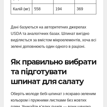
Калій (мг)
558
194
369
Дані базуються на авторитетних джерелах
USDA та аналогічних базах. Шпинат вигідно
виділяється за вмістом мікроелементів, хоча всі
зелені доповнюють один одного в раціоні.
Як правильно вибрати
та підготувати
шпинат для салату
Оберіть молоде бебі-шпинат з яскраво-зеленим
кольором і пружними листками без жовтих
плям. Уникайте в’ялих пучків — вони швидко