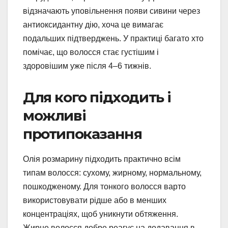
відзначають уповільнення появи сивини через
антиоксидантну дію, хоча це вимагає
подальших підтверджень. У практиці багато хто
помічає, що волосся стає густішим і
здоровішим уже після 4–6 тижнів.
Для кого підходить і
можливі
протипоказання
Олія розмарину підходить практично всім
типам волосся: сухому, жирному, нормальному,
пошкодженому. Для тонкого волосся варто
використовувати рідше або в менших
концентраціях, щоб уникнути обтяження.
Жирне волосся добре реагує на додавання в