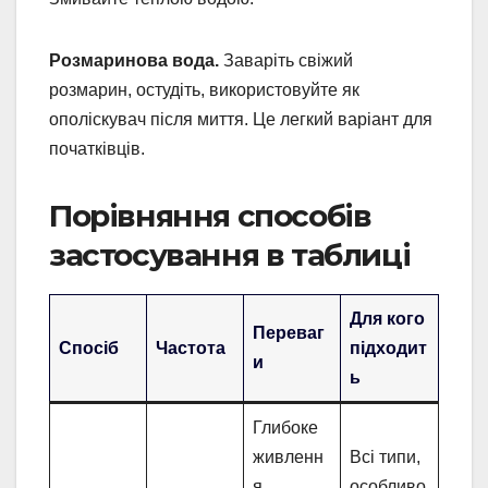
Розмаринова вода.
Заваріть свіжий
розмарин, остудіть, використовуйте як
ополіскувач після миття. Це легкий варіант для
початківців.
Порівняння способів
застосування в таблиці
Для кого
Переваг
Спосіб
Частота
підходит
и
ь
Глибоке
живленн
Всі типи,
я,
особливо