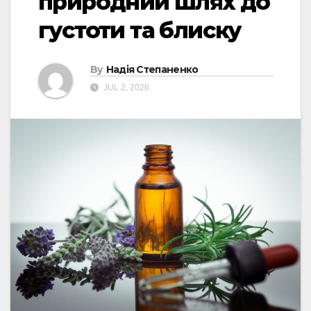
природний шлях до
густоти та блиску
By
Надія Степаненко
JUL 2, 2026