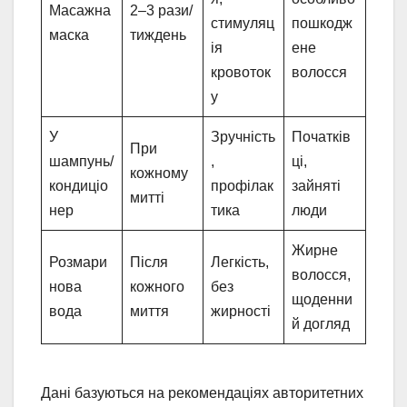
Масажна
2–3 рази/
стимуляц
пошкодж
маска
тиждень
ія
ене
кровоток
волосся
у
У
Зручність
Початків
При
шампунь/
,
ці,
кожному
кондиціо
профілак
зайняті
митті
нер
тика
люди
Жирне
Розмари
Після
Легкість,
волосся,
нова
кожного
без
щоденни
вода
миття
жирності
й догляд
Дані базуються на рекомендаціях авторитетних