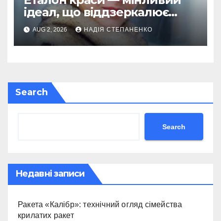
ідеал, що віддзеркалює
епоху
AUG 2, 2026
НАДІЯ СТЕПАНЕНКО
Search
Search
Недавні записи
Ракета «Калібр»: технічний огляд сімейства
крилатих ракет