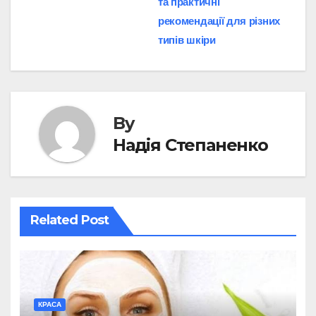
та практичні
рекомендації для різних
типів шкіри
By
Надія Степаненко
Related Post
КРАСА