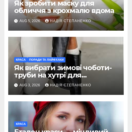
Як зробити маску для
обличчя з крохмалю вдома
AUG 5, 2026
НАДІЯ СТЕПАНЕНКО
КРАСА
ПОРАДИ ТА ЛАЙФХАКИ
Як вибрати зимові чоботи-
труби на хутрі для
українських зим
AUG 3, 2026
НАДІЯ СТЕПАНЕНКО
КРАСА
Еталон краси — мінливий