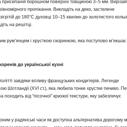
на присипаній борошном поверхні товщиною 3–5 мм. Вирізай
вномірного пропікання. Викладіть на деко, застелене
зігрітій до 180°C духовці 10–15 хвилин до золотистого кольо
іть на решітці.
им рум’янцем і хрусткою скоринкою, яка поступово м’якшає
коренів до української кухні
столітті завдяки впливу французьких кондитерів. Легенди
ою Шотландії (XVI ст.), яка любила тонке хрустке печиво. 
 походить від “пісочної” крихкої текстури, яку забезпечує
ярним у радянські часи як доступна альтернатива дорогому м