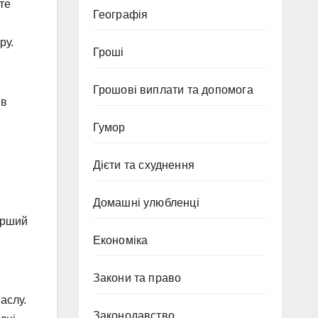
те
Географія
ру.
Гроші
Грошові виплати та допомога
 в
Гумор
Дієти та схуднення
Домашні улюбленці
Перший
Економіка
Закони та право
аслу.
Законодавство