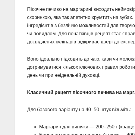
Пісочне печиво на маргарині виходить неймові
скоринкою, яка так апетитно хрумтить на зубах
інгредієнтів з безліччю можливостей для творчо
чи повидлом. Для початківців рецепт стає справ
досвідчених кулінарів відкриває двері до експе
Воно ідеально підходить до чаю, кави чи молок
дотримуватися кількох ключових правил роботи з
день чи при неідеальній духовці.
Класичний рецепт пісочного печива на марг
Для базового варіанту на 40–50 штук візьміть:
Маргарин для випічки — 200–250 г (краще
Борошно пшеничне вищого ґатунку — 400–5