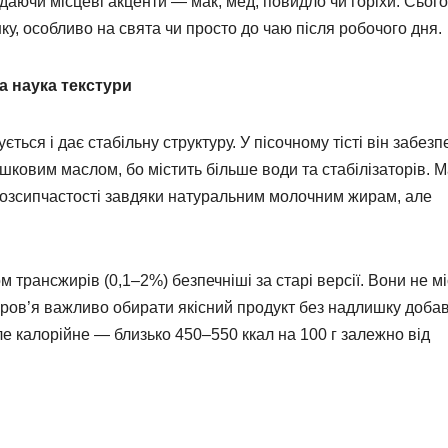
даючи місцеві акценти — мак, мед, повидло чи горіхи. Сього
, особливо на свята чи просто до чаю після робочого дня.
а наука текстури
ься і дає стабільну структуру. У пісочному тісті він забезп
шковим маслом, бо містить більше води та стабілізаторів. 
розсипчастості завдяки натуральним молочним жирам, але
 трансжирів (0,1–2%) безпечніші за старі версії. Вони не мі
оров’я важливо обирати якісний продукт без надлишку добав
ле калорійне — близько 450–550 ккал на 100 г залежно від