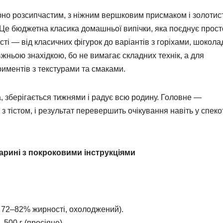
рно розсипчастим, з ніжним вершковим присмаком і золоти
. Це бюджетна класика домашньої випічки, яка поєднує прост
сті — від класичних фігурок до варіантів з горіхами, шокол
жньою знахідкою, бо не вимагає складних технік, а для
риментів з текстурами та смаками.
а, зберігається тижнями і радує всю родину. Головне —
 тістом, і результат перевершить очікування навіть у спек
арині з покроковими інструкціями
 72–82% жирності, охолоджений).
00 г (просіяне).