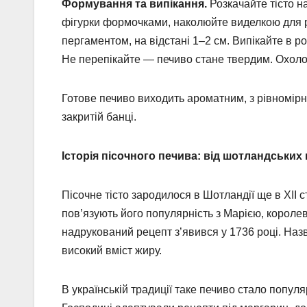
Формування та випікання.
Розкачайте тісто 
фігурки формочками, наколюйте виделкою для рі
пергаментом, на відстані 1–2 см. Випікайте в ро
Не перепікайте — печиво стане твердим. Охолод
Готове печиво виходить ароматним, з рівномірн
закритій банці.
Історія пісочного печива: від шотландських 
Пісочне тісто зародилося в Шотландії ще в XII 
пов’язують його популярність з Марією, королев
надрукований рецепт з’явився у 1736 році. Назва
високий вміст жиру.
В українській традиції таке печиво стало попул