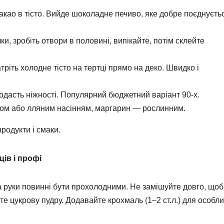
 какао в тісто. Вийде шоколадне печиво, яке добре поєднуєть
ки, зробіть отвори в половині, випікайте, потім склейте
тріть холодне тісто на тертці прямо на деко. Швидко і
додасть ніжності. Популярний бюджетний варіант 90-х.
аном або лляним насінням, маргарин — рослинним.
родукти і смаки.
ів і профі
а руки повинні бути прохолодними. Не замішуйте довго, щоб
е цукрову пудру. Додавайте крохмаль (1–2 ст.л.) для особли