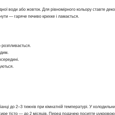
ної води або жовток. Для рівномірного кольору ставте деко
нути — гаряче печиво крихке і ламається.
о розпливається.
рдим.
всередині.
уються.
.
банці до 2–3 тижнів при кімнатній температурі. У холодильн
сире тісто — до 2 місяців. Перед подачею посипте цукровою