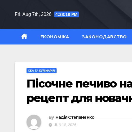
Skip
to
Fri. Aug 7th, 2026
4:28:19 PM
content
ЕКОНОМІКА
ЗАКОНОДАВСТВО
ЇЖА ТА КУЛІНАРІЯ
Пісочне печиво на
рецепт для новачк
By
Надія Степаненко
JUN 18, 2026