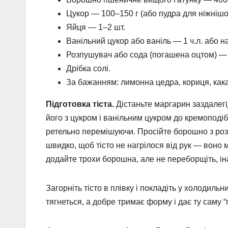
Цукор — 100–150 г (або пудра для ніжнішої
Яйця — 1–2 шт.
Ванільний цукор або ваніль — 1 ч.л. або на
Розпушувач або сода (погашенa оцтом) — 
Дрібка солі.
За бажанням: лимонна цедра, кориця, какао
Підготовка тіста.
Дістаньте маргарин заздалегідь
його з цукром і ванільним цукром до кремоподі
ретельно перемішуючи. Просійте борошно з роз
швидко, щоб тісто не нагрілося від рук — воно
додайте трохи борошна, але не переборщіть, ін
Загорніть тісто в плівку і покладіть у холодиль
тягнеться, а добре тримає форму і дає ту саму 