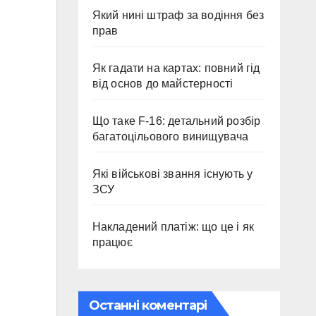
Який нині штраф за водіння без
прав
Як гадати на картах: повний гід
від основ до майстерності
Що таке F-16: детальний розбір
багатоцільового винищувача
Які військові звання існують у
ЗСУ
Накладений платіж: що це і як
працює
Останні коментарі