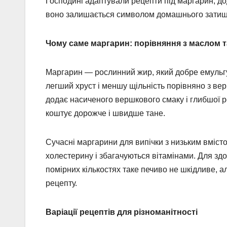
Господині адаптували рецепти під маргарин, до
воно залишається символом домашнього затишку
Чому саме маргарин: порівняння з маслом т
Маргарин — рослинний жир, який добре емульгуєт
легший хруст і меншу щільність порівняно з вер
додає насиченого вершкового смаку і глибшої 
коштує дорожче і швидше тане.
Сучасні маргарини для випічки з низьким вмістом
холестерину і збагачуються вітамінами. Для зд
помірних кількостях таке печиво не шкідливе, а
рецепту.
Варіації рецептів для різноманітності