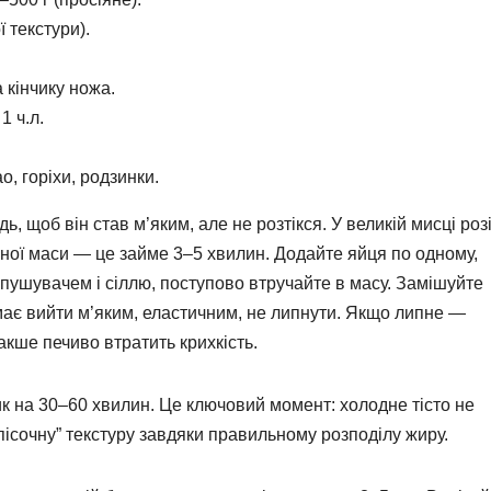
 текстури).
 кінчику ножа.
1 ч.л.
, горіхи, родзинки.
, щоб він став м’яким, але не розтікся. У великій мисці розі
бної маси — це займе 3–5 хвилин. Додайте яйця по одному,
пушувачем і сіллю, поступово втручайте в масу. Замішуйте
 має вийти м’яким, еластичним, не липнути. Якщо липне —
акше печиво втратить крихкість.
ник на 30–60 хвилин. Це ключовий момент: холодне тісто не
“пісочну” текстуру завдяки правильному розподілу жиру.