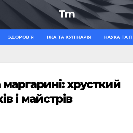
Trn
ЗДОРОВ’Я
ЇЖА ТА КУЛІНАРІЯ
НАУКА ТА 
 маргарині: хрусткий
ів і майстрів