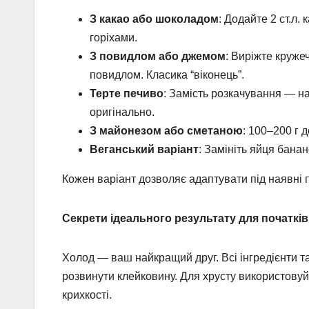
З какао або шоколадом
: Додайте 2 ст.л.
горіхами.
З повидлом або джемом
: Виріжте кружеч
повидлом. Класика “віконець”.
Терте печиво
: Замість розкачування — на
оригінально.
З майонезом або сметаною
: 100–200 г 
Веганський варіант
: Замініть яйця бан
Кожен варіант дозволяє адаптувати під наявні п
Секрети ідеального результату для початківц
Холод — ваш найкращий друг. Всі інгредієнти т
розвинути клейковину. Для хрусту використовуйт
крихкості.