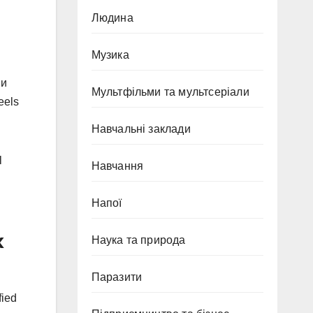
Людина
й
Музика
Ви
Мультфільми та мультсеріали
eels
Навчальні заклади
l
Навчання
Напої
х
Наука та природа
Паразити
fied