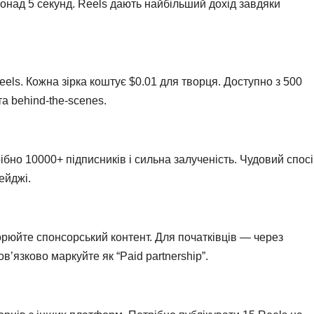
над 5 секунд. Reels дають найбільший дохід завдяки
Reels. Кожна зірка коштує $0.01 для творця. Доступно з 500
а behind-the-scenes.
бно 10000+ підписників і сильна залученість. Чудовий спос
ейджі.
орюйте спонсорський контент. Для початківців — через
в’язково маркуйте як “Paid partnership”.