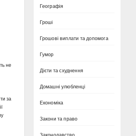
Географія
Гроші
Грошові виплати та допомога
Гумор
ть не
Дієти та схуднення
Домашні улюбленці
ти за
Економіка
ії
ну
Закони та право
Законодавство