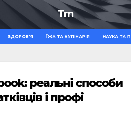
Trn
ЗДОРОВ’Я
ЇЖА ТА КУЛІНАРІЯ
НАУКА ТА 
ook: реальні способи
тківців і профі