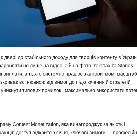
 двері до стабільного доходу для творців контенту в Україні
аробляти не лише на відео, а й на фото, текстах та Stories.
і виплати, а ті, хто системно працює з алгоритмом, масшта
озкриває всі нюанси: від вимог до підключення й стратегій
 уникнути типових помилок і максимально використати поте
му Content Monetization, яка винагороджує за якість і
раїнців доступ відкрито з січня, ключові вимоги — професій