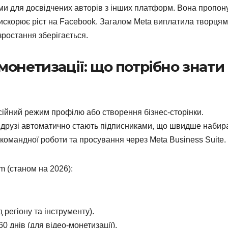
ами для досвідчених авторів з інших платформ. Вона пропон
рискорює ріст на Facebook. Загалом Meta виплатила творцям
зростання зберігається.
онетизації: що потрібно знати
ійний режим профілю або створення бізнес-сторінки.
 друзі автоматично стають підписниками, що швидше набир
я командної роботи та просування через Meta Business Suite.
m (станом на 2026):
 регіону та інструменту).
0 днів (для відео-монетизації).