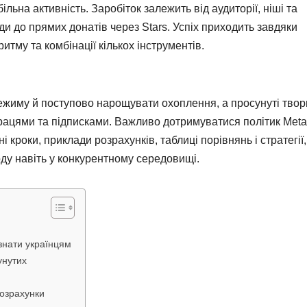
більна активність. Заробіток залежить від аудиторії, ніші та
ди до прямих донатів через Stars. Успіх приходить завдяки
итму та комбінації кількох інструментів.
режиму й поступово нарощувати охоплення, а просунуті твор
працями та підписками. Важливо дотримуватися політик Meta
 кроки, приклади розрахунків, таблиці порівнянь і стратегії,
ду навіть у конкурентному середовищі.
знати українцям
унутих
розрахунки