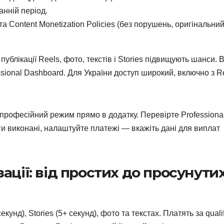
анній період.
 та Content Monetization Policies (без порушень, оригінальни
публікації Reels, фото, текстів і Stories підвищують шанси. 
sional Dashboard. Для України доступ широкий, включно з R
 професійний режим прямо в додатку. Перевірте Professiona
и виконані, налаштуйте платежі — вкажіть дані для виплат
ації: від простих до просунути
кунд), Stories (5+ секунд), фото та текстах. Платять за quali