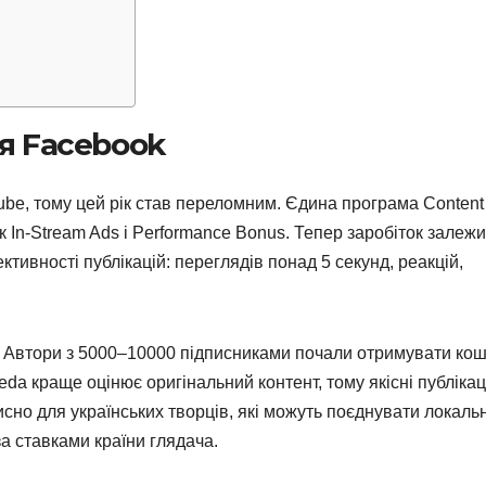
я Facebook
Tube, тому цей рік став переломним. Єдина програма Content
як In-Stream Ads і Performance Bonus. Тепер заробіток залежи
ктивності публікацій: переглядів понад 5 секунд, реакцій,
я. Автори з 5000–10000 підписниками почали отримувати кош
eda краще оцінює оригінальний контент, тому якісні публікац
но для українських творців, які можуть поєднувати локаль
а ставками країни глядача.