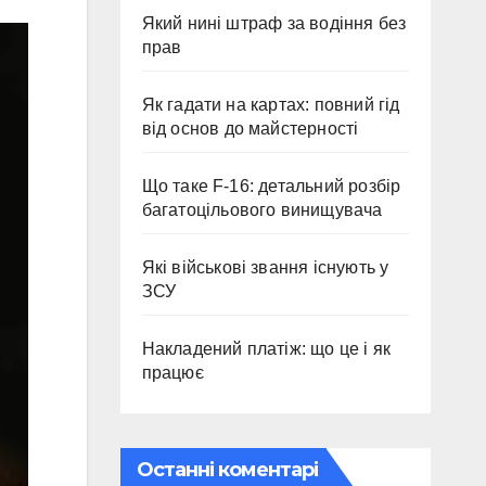
Який нині штраф за водіння без
прав
Як гадати на картах: повний гід
від основ до майстерності
Що таке F-16: детальний розбір
багатоцільового винищувача
Які військові звання існують у
ЗСУ
Накладений платіж: що це і як
працює
Останні коментарі