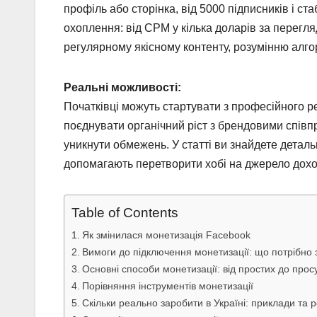
профіль або сторінка, від 5000 підписників і ста
охоплення: від CPM у кілька доларів за перегля
регулярному якісному контенту, розумінню алгор
Реальні можливості:
Початківці можуть стартувати з професійного 
поєднувати органічний ріст з брендовими спів
уникнути обмежень. У статті ви знайдете детальні
допомагають перетворити хобі на джерело дохо
Table of Contents
Як змінилася монетизація Facebook
Вимоги до підключення монетизації: що потрібно 
Основні способи монетизації: від простих до прос
Порівняння інструментів монетизації
Скільки реально заробити в Україні: приклади та 