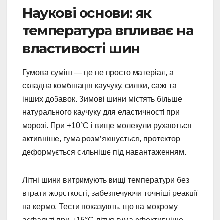
Наукові основи: як
температура впливає на
властивості шин
Гумова суміш — це не просто матеріал, а
складна комбінація каучуку, силіки, сажі та
інших добавок. Зимові шини містять більше
натурального каучуку для еластичності при
морозі. При +10°C і вище молекули рухаються
активніше, гума розм’якшується, протектор
деформується сильніше під навантаженням.
Літні шини витримують вищі температури без
втрати жорсткості, забезпечуючи точніші реакції
на кермо. Тести показують, що на мокрому
асфальті при +15°C літня гума ефективніше