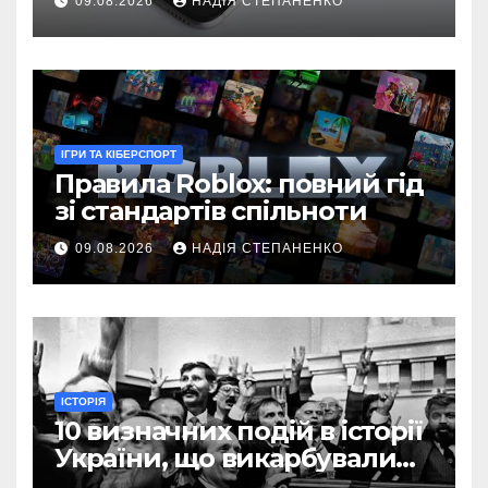
09.08.2026
НАДІЯ СТЕПАНЕНКО
ІГРИ ТА КІБЕРСПОРТ
Правила Roblox: повний гід
зі стандартів спільноти
09.08.2026
НАДІЯ СТЕПАНЕНКО
ІСТОРІЯ
10 визначних подій в історії
України, що викарбували
долю нації