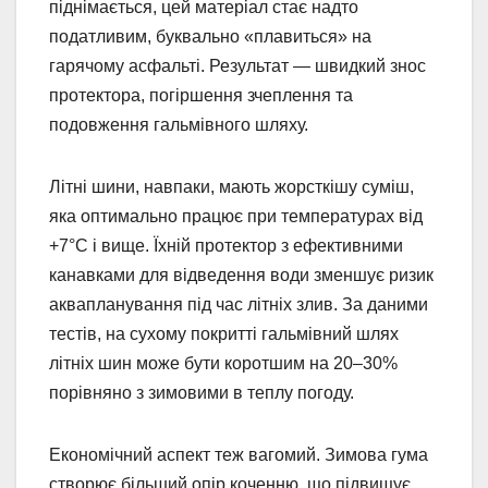
піднімається, цей матеріал стає надто
податливим, буквально «плавиться» на
гарячому асфальті. Результат — швидкий знос
протектора, погіршення зчеплення та
подовження гальмівного шляху.
Літні шини, навпаки, мають жорсткішу суміш,
яка оптимально працює при температурах від
+7°C і вище. Їхній протектор з ефективними
канавками для відведення води зменшує ризик
аквапланування під час літніх злив. За даними
тестів, на сухому покритті гальмівний шлях
літніх шин може бути коротшим на 20–30%
порівняно з зимовими в теплу погоду.
Економічний аспект теж вагомий. Зимова гума
створює більший опір коченню, що підвищує