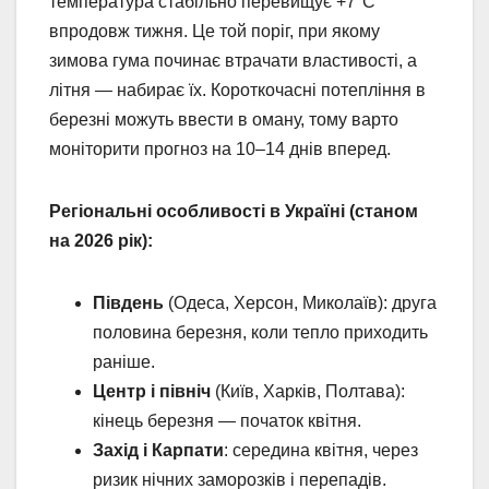
температура стабільно перевищує +7°C
впродовж тижня. Це той поріг, при якому
зимова гума починає втрачати властивості, а
літня — набирає їх. Короткочасні потепління в
березні можуть ввести в оману, тому варто
моніторити прогноз на 10–14 днів вперед.
Регіональні особливості в Україні (станом
на 2026 рік):
Південь
(Одеса, Херсон, Миколаїв): друга
половина березня, коли тепло приходить
раніше.
Центр і північ
(Київ, Харків, Полтава):
кінець березня — початок квітня.
Захід і Карпати
: середина квітня, через
ризик нічних заморозків і перепадів.