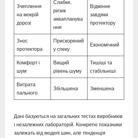
Слабке,
Зчеплення
Відмінне
ризик
на мокрій
завдяки
аквапланува
дорозі
протектору
ння
Знос
Прискорений
Економічний
протектора
у спеку
Комфорт і
Вищий
Тишіші та
шум
рівень шуму
стабільніші
Витрата
Збільшена
Зменшена
пального
Дані базуються на загальних тестах виробників
і незалежних лабораторій. Конкретні показники
залежать від моделі шин, але тенденція