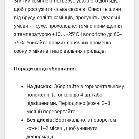
Знятий комплект потребує уважного догляду,
щоб прослужити кілька сезонів. Очистіть шини
від бруду, солі та камінців, просушіть. Ідеальні
умови — сухе, прохолодне, темне приміщення
з температурою +10…+25°C і вологістю до 60–
75%. Уникайте прямих сонячних променів,
озону, хімікатів і нагрівальних приладів.
Поради щодо зберігання:
На дисках:
Зберігайте в горизонтальному
положенні (стопкою до 4 шт.) або
підвішеними. Періодично (кожні 2–3
місяці) перевертайте.
Без дисків:
Вертикально, з поворотом
кожні 1–2 місяці, щоб уникнути
деформації.