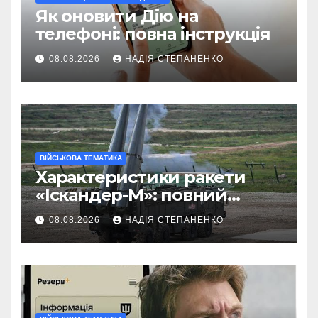
Як оновити Дію на
телефоні: повна інструкція
08.08.2026
НАДІЯ СТЕПАНЕНКО
ВІЙСЬКОВА ТЕМАТИКА
Характеристики ракети
«Іскандер-М»: повний
технічний розбір
08.08.2026
НАДІЯ СТЕПАНЕНКО