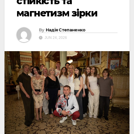
стійкість та
магнетизм зірки
By
Надія Степаненко
JUN 24, 2026