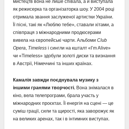
мистецтв вона не лише співала, а й виступала
як режисерка та організаторка шоу. У 2004 році
отримала звання заслуженої артистки України.
Її пісні, такі як «Люблю тебе», ставали хітами, а
співпраця з міжнародними продюсерами
вивела на європейські чарти. Альбоми
Club
Opera
,
Timeless
і сингли на кшталт «I’m Alive»
чи «Timeless» здобули золоті диски та визнання
в Австрії, Німеччині та інших країнах.
Камалія завжди поєднувала музику з
іншими гранями творчості.
Вона знімалася в
кіно, вела телепрограми, брала участь у
міжнародних проєктах. Її енергія на сцені — це
суміш грації, сили та щирості, яка заворожує як
на великих аренах, так і в інтимних виступах.