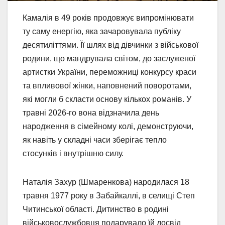
Камалія в 49 років продовжує випромінювати
ту саму енергію, яка зачаровувала публіку
десятиліттями. Її шлях від дівчинки з військової
родини, що мандрувала світом, до заслуженої
артистки України, переможниці конкурсу краси
та впливової жінки, наповнений поворотами,
які могли б скласти основу кількох романів. У
травні 2026-го вона відзначила день
народження в сімейному колі, демонструючи,
як навіть у складні часи зберігає тепло
стосунків і внутрішню силу.
Наталія Захур (Шмаренкова) народилася 18
травня 1977 року в Забайкаллі, в селищі Степ
Читинської області. Дитинство в родині
військовослужбовця подарувало їй досвід