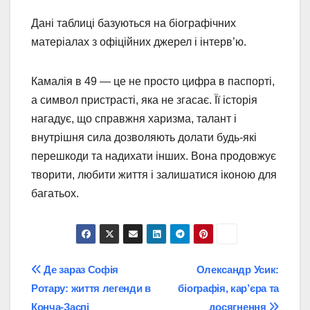
Дані таблиці базуються на біографічних
матеріалах з офіційних джерел і інтерв’ю.
Камалія в 49 — це не просто цифра в паспорті,
а символ пристрасті, яка не згасає. Її історія
нагадує, що справжня харизма, талант і
внутрішня сила дозволяють долати будь-які
перешкоди та надихати інших. Вона продовжує
творити, любити життя і залишатися іконою для
багатьох.
Post
Де зараз Софія
Олександр Усик:
Ротару: життя легенди в
біографія, кар’єра та
navigation
Конча-Заспі
досягнення