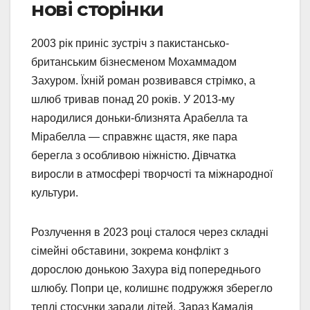
нові сторінки
2003 рік приніс зустріч з пакистансько-
британським бізнесменом Мохаммадом
Захуром. Їхній роман розвивався стрімко, а
шлюб тривав понад 20 років. У 2013-му
народилися доньки-близнята Арабелла та
Мірабелла — справжнє щастя, яке пара
берегла з особливою ніжністю. Дівчатка
виросли в атмосфері творчості та міжнародної
культури.
Розлучення в 2023 році сталося через складні
сімейні обставини, зокрема конфлікт з
дорослою донькою Захура від попереднього
шлюбу. Попри це, колишнє подружжя зберегло
теплі стосунки заради дітей. Зараз Камалія