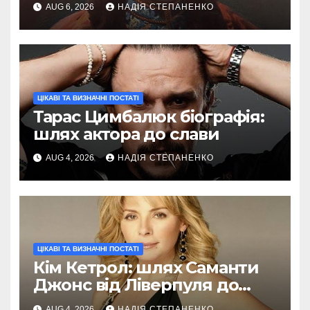
AUG 6, 2026
НАДІЯ СТЕПАНЕНКО
ЦІКАВІ ТА ВИЗНАЧНІ ПОСТАТІ
Тарас Цимбалюк біографія:
шлях актора до слави
AUG 4, 2026
НАДІЯ СТЕПАНЕНКО
ЦІКАВІ ТА ВИЗНАЧНІ ПОСТАТІ
Кім Кетрол: шлях Саманти
Джонс від Ліверпуля до
Голлівуду
AUG 4, 2026
НАДІЯ СТЕПАНЕНКО