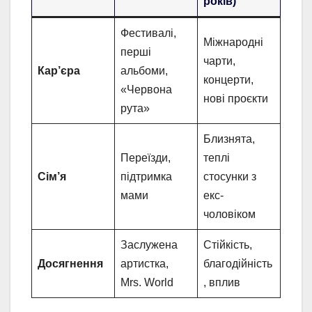
років)
Фестивалі,
Міжнародні
перші
чарти,
Кар’єра
альбоми,
концерти,
«Червона
нові проєкти
рута»
Близнята,
Переїзди,
теплі
Сім’я
підтримка
стосунки з
мами
екс-
чоловіком
Заслужена
Стійкість,
Досягнення
артистка,
благодійність
Mrs. World
, вплив