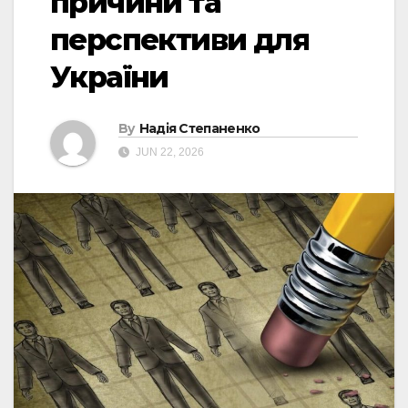
причини та
перспективи для
України
By
Надія Степаненко
JUN 22, 2026