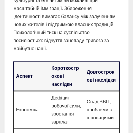
Культурні та етнічні зміни можливі при
масштабній імміграції. Збереження
ідентичності вимагає балансу між залученням
нових жителів і підтримкою власних традицій.
Психологічний тиск на суспільство
посилюється: відчуття занепаду, тривога за
майбутнє нації.
Короткостр
Довгострок
Аспект
окові
ові наслідки
наслідки
Дефіцит
Спад ВВП,
робочої сили,
Економіка
проблеми з
зростання
інноваціями
зарплат