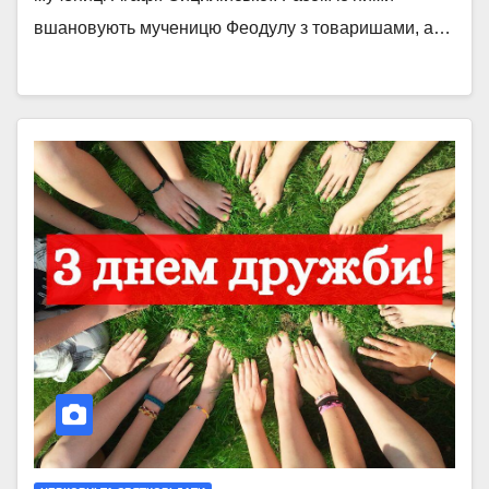
вшановують мученицю Феодулу з товаришами, а…