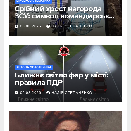
ВІЙСЬКОВА ТЕМАТИКА
Срібний хрест нагорода
ЗСУ: символ командирської
майстерності
06.08.2026
НАДІЯ СТЕПАНЕНКО
АВТО ТА МОТОТЕХНІКА
Ближнє світло фар у місті:
правила ПДР
06.08.2026
НАДІЯ СТЕПАНЕНКО