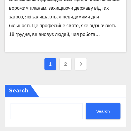
ворожим планам, захищаючи державу від тих
загроз, які залишаються невидимими для
більшості. Це професійне свято, яке відзначають
18 грудня, вшановує людей, чия робота…
Posts
1
2
pagination
Search
Search