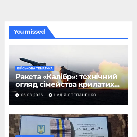
You missed
ВІЙСЬКОВА ТЕМАТИКА
Ракета «Калібр»: технічний
огляд сімейства крилатих
ракет
06.08.2026
НАДІЯ СТЕПАНЕНКО