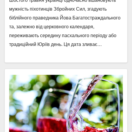
Шостого травня українці одночасно вшановують
мужність піхотинців Збройних Сил, згадують
біблійного праведника Йова Багатостраждального
та, залежно від церковного календаря,
переживають середину пасхального періоду або
традиційний Юріїв день. Ця дата зливає…