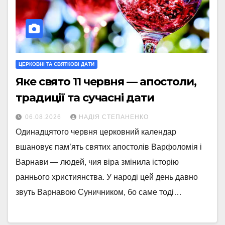
ЦЕРКОВНІ ТА СВЯТКОВІ ДАТИ
Яке свято 11 червня — апостоли,
традиції та сучасні дати
06.08.2026
НАДІЯ СТЕПАНЕНКО
Одинадцятого червня церковний календар
вшановує пам’ять святих апостолів Варфоломія і
Варнави — людей, чия віра змінила історію
раннього християнства. У народі цей день давно
звуть Варнавою Суничником, бо саме тоді…