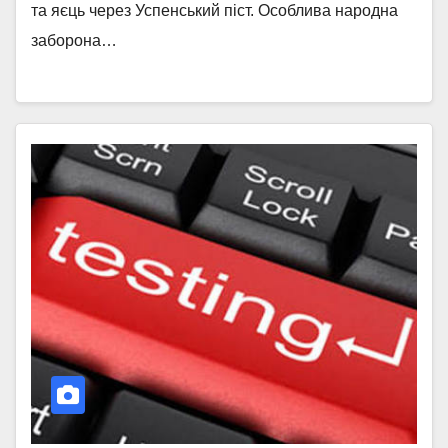
та яєць через Успенський піст. Особлива народна
заборона…