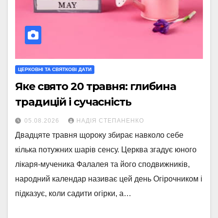
ЦЕРКОВНІ ТА СВЯТКОВІ ДАТИ
Яке свято 20 травня: глибина
традицій і сучасність
05.08.2026
НАДІЯ СТЕПАНЕНКО
Двадцяте травня щороку збирає навколо себе
кілька потужних шарів сенсу. Церква згадує юного
лікаря-мученика Фалалея та його сподвижників,
народний календар називає цей день Огірочником і
підказує, коли садити огірки, а…