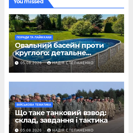
You missed
ПОРАДИ ТА ЛАЙФХАКИ
Овальний басейн проти
круглого: детальне
порівняння
05.08.2026
НАДІЯ СТЕПАНЕНКО
ВІЙСЬКОВА ТЕМАТИКА
Що таке танковий взвод:
склад, завдання і тактика
05.08.2026
НАДІЯ СТЕПАНЕНКО