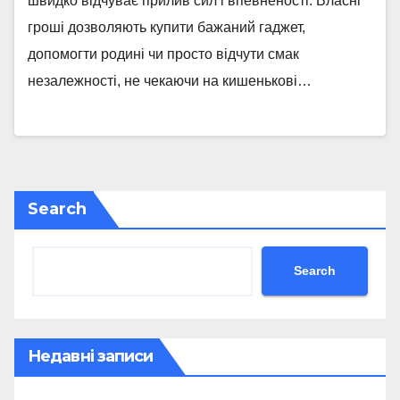
швидко відчуває прилив сил і впевненості. Власні
гроші дозволяють купити бажаний гаджет,
допомогти родині чи просто відчути смак
незалежності, не чекаючи на кишенькові…
Search
Search
Недавні записи