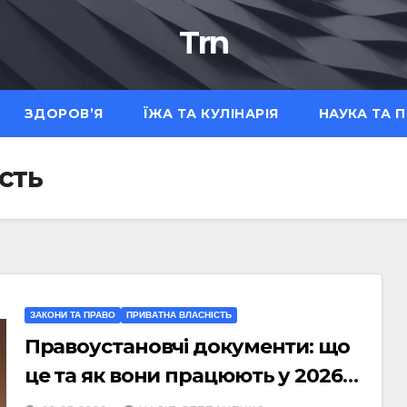
Trn
ЗДОРОВ’Я
ЇЖА ТА КУЛІНАРІЯ
НАУКА ТА 
сть
ЗАКОНИ ТА ПРАВО
ПРИВАТНА ВЛАСНІСТЬ
Правоустановчі документи: що
це та як вони працюють у 2026
році