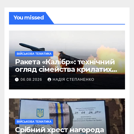
You missed
ВІЙСЬКОВА ТЕМАТИКА
Ракета «Калібр»: технічний
огляд сімейства крилатих
ракет
06.08.2026
НАДІЯ СТЕПАНЕНКО
ВІЙСЬКОВА ТЕМАТИКА
Срібний хрест нагорода