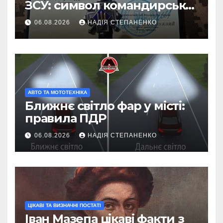
ЗСУ: символ командирської
майстерності
06.08.2026
НАДІЯ СТЕПАНЕНКО
АВТО ТА МОТОТЕХНІКА
Ближнє світло фар у місті:
правила ПДР
06.08.2026
НАДІЯ СТЕПАНЕНКО
ЦІКАВІ ТА ВИЗНАЧНІ ПОСТАТІ
Іван Мазепа цікаві факти з