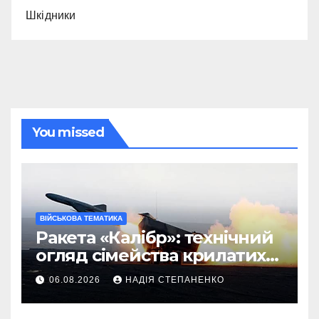
Шкідники
You missed
ВІЙСЬКОВА ТЕМАТИКА
Ракета «Калібр»: технічний
огляд сімейства крилатих
ракет
06.08.2026
НАДІЯ СТЕПАНЕНКО