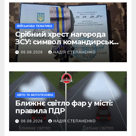
ВІЙСЬКОВА ТЕМАТИКА
Срібний хрест нагорода
ЗСУ: символ командирської
майстерності
06.08.2026
НАДІЯ СТЕПАНЕНКО
АВТО ТА МОТОТЕХНІКА
Ближнє світло фар у місті:
правила ПДР
06.08.2026
НАДІЯ СТЕПАНЕНКО