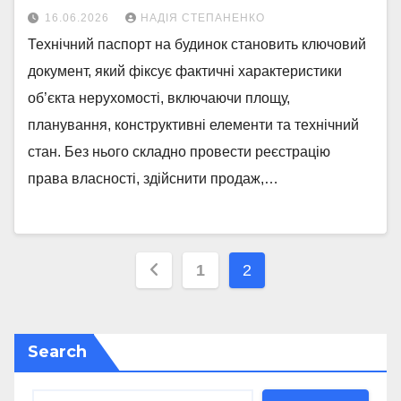
16.06.2026
НАДІЯ СТЕПАНЕНКО
Технічний паспорт на будинок становить ключовий
документ, який фіксує фактичні характеристики
об’єкта нерухомості, включаючи площу,
планування, конструктивні елементи та технічний
стан. Без нього складно провести реєстрацію
права власності, здійснити продаж,…
Posts
1
2
pagination
Search