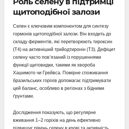
Роль селену в підтримці
щитоподібної залози
Селен є ключовим компонентом для синтезу
гормонів щитоподібної залози. Він входить до
складу ферментів, які перетворюють тироксин
(T4) на активніший трийодтиронін (T3). Дефіцит
селену часто пов’язаний із порушеннями
функції щитовидки, такими як хвороба
Хашимото чи Грейвса. Помірне споживання
бразильських горіхів допомагає підтримувати
цей баланс, особливо в регіонах з бідними
ґрунтами.
Дослідження показують, що регулярне
вживання 1–2 горіхів на день ефективно
підвищує рівень селену в крові та активність