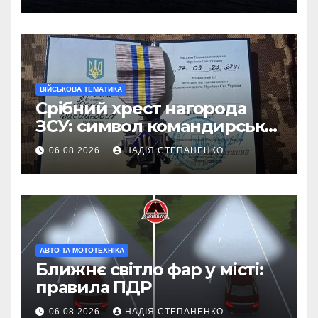
ВІЙСЬКОВА ТЕМАТИКА
Срібний хрест нагорода
ЗСУ: символ командирської
майстерності
06.08.2026
НАДІЯ СТЕПАНЕНКО
АВТО ТА МОТОТЕХНІКА
Ближнє світло фар у місті:
правила ПДР
06.08.2026
НАДІЯ СТЕПАНЕНКО