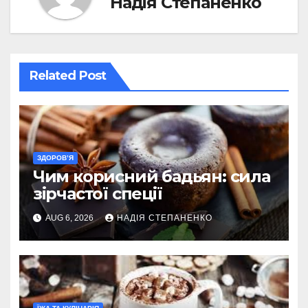
Надія Степаненко
Related Post
ЗДОРОВ’Я
Чим корисний бадьян: сила
зірчастої спеції
AUG 6, 2026
НАДІЯ СТЕПАНЕНКО