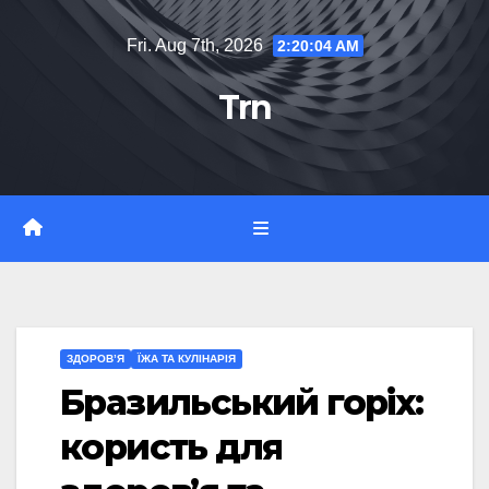
Skip
Fri. Aug 7th, 2026
2:20:05 AM
to
content
Trn
ЗДОРОВ’Я
ЇЖА ТА КУЛІНАРІЯ
Бразильський горіх:
користь для