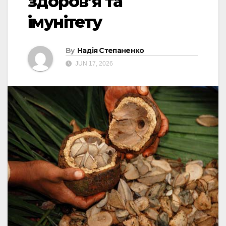
здоров’я та
імунітету
By
Надія Степаненко
JUN 17, 2026