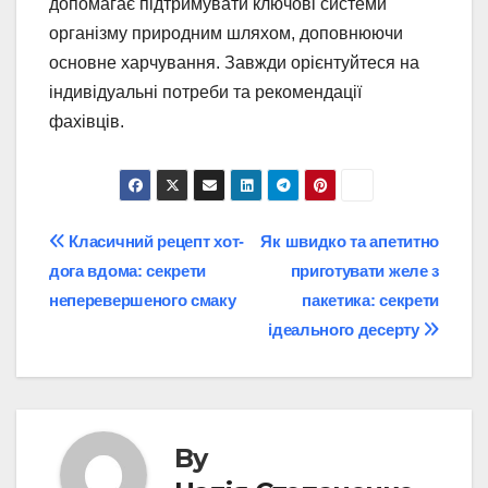
допомагає підтримувати ключові системи
організму природним шляхом, доповнюючи
основне харчування. Завжди орієнтуйтеся на
індивідуальні потреби та рекомендації
фахівців.
Post
Класичний рецепт хот-
Як швидко та апетитно
дога вдома: секрети
приготувати желе з
navigation
неперевершеного смаку
пакетика: секрети
ідеального десерту
By