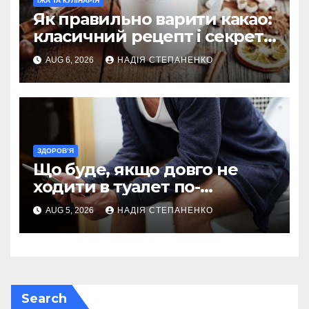
ЇЖА ТА КУЛІНАРІЯ
Як правильно варити какао:
класичний рецепт і секрети
ідеального смаку
AUG 6, 2026
НАДІЯ СТЕПАНЕНКО
ЗДОРОВ’Я
Що буде, якщо довго не
ходити в туалет по-
великому
AUG 5, 2026
НАДІЯ СТЕПАНЕНКО
Search