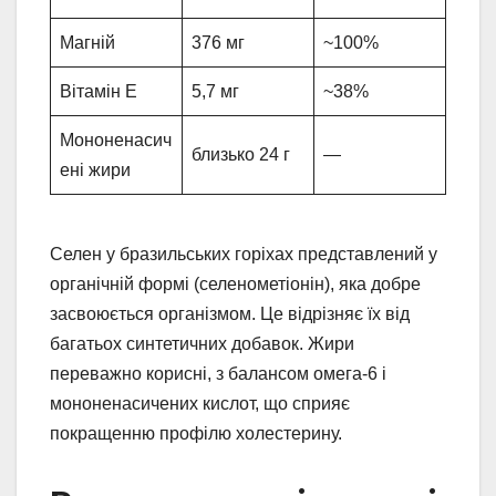
Магній
376 мг
~100%
Вітамін Е
5,7 мг
~38%
Мононенасич
близько 24 г
—
ені жири
Селен у бразильських горіхах представлений у
органічній формі (селенометіонін), яка добре
засвоюється організмом. Це відрізняє їх від
багатьох синтетичних добавок. Жири
переважно корисні, з балансом омега-6 і
мононенасичених кислот, що сприяє
покращенню профілю холестерину.