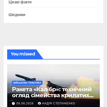
Цікаві факти
Шкідники
You missed
ВІЙСЬКОВА ТЕМАТИКА
Ракета «Калібр»: технічний
огляд сімейства крилатих
ракет
06.08.2026
НАДІЯ СТЕПАНЕНКО