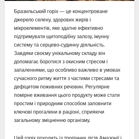
Бразильський горіх — це концентроване
джерело селену, здорових жирів і
мікроелементів, яке здатне ефективно
підтримувати щитоподібну залозу, імунну
систему та серцево-судинну діяльність.
Завдяки своєму унікальному складу він
допомагає боротися з окисним стресом і
запаленнями, що особливо важливо в умовах
сучасного ритму життя з частими стресами та
дефіцитом поживних речовин. Регулярне
помірне вживання цього продукту може стати
простим і природним способом заповнити
ключові прогалини в раціоні, сприяючи
загальному зміцненню організму.
Цей горіх походить із тропічних лісів Амазонії і