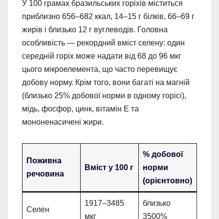
У 100 грамах бразильських горіхів міститься
приблизно 656–682 ккал, 14–15 г білків, 66–69 г
жирів і близько 12 г вуглеводів. Головна
особливість — рекордний вміст селену: один
середній горіх може надати від 68 до 96 мкг
цього мікроелемента, що часто перевищує
добову норму. Крім того, вони багаті на магній
(близько 25% добової норми в одному горісі),
мідь, фосфор, цинк, вітамін Е та
мононенасичені жири.
% добової
Поживна
Вміст у 100 г
норми
речовина
(орієнтовно)
1917–3485
близько
Селен
мкг
3500%