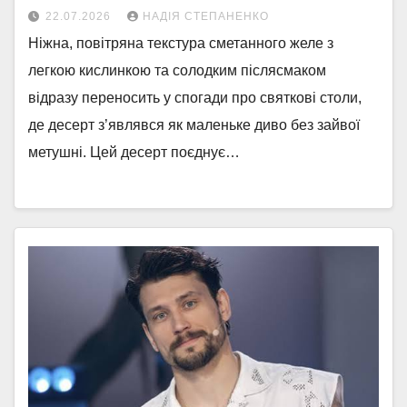
22.07.2026
НАДІЯ СТЕПАНЕНКО
Ніжна, повітряна текстура сметанного желе з
легкою кислинкою та солодким післясмаком
відразу переносить у спогади про святкові столи,
де десерт з’являвся як маленьке диво без зайвої
метушні. Цей десерт поєднує…