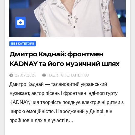
БЕЗ КАТЕГОРІЇ
Дмитро Каднай: фронтмен
KADNAY та його музичний шлях
22.07.2026
НАДІЯ СТЕПАНЕНКО
Дмитро Каднай — талановитий український
музикант, автор пісень і фронтмен інді-поп гурту
KADNAY, чия творчість поєднує електричні ритми з
щирою емоційністю. Народжений у Дніпрі, він
пройшов шлях від участі в…