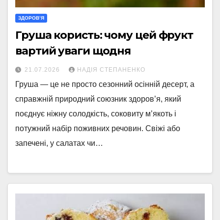
ЗДОРОВ’Я
Груша користь: чому цей фрукт
вартий уваги щодня
21.07.2026
НАДІЯ СТЕПАНЕНКО
Груша — це не просто сезонний осінній десерт, а
справжній природний союзник здоров’я, який
поєднує ніжну солодкість, соковиту м’якоть і
потужний набір поживних речовин. Свіжі або
запечені, у салатах чи…