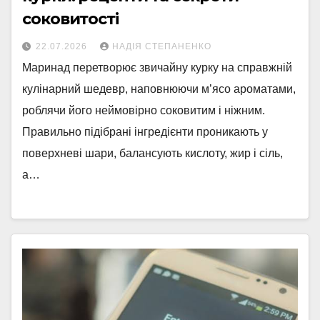
соковитості
22.07.2026
НАДІЯ СТЕПАНЕНКО
Маринад перетворює звичайну курку на справжній
кулінарний шедевр, наповнюючи м’ясо ароматами,
роблячи його неймовірно соковитим і ніжним.
Правильно підібрані інгредієнти проникають у
поверхневі шари, балансують кислоту, жир і сіль,
а…