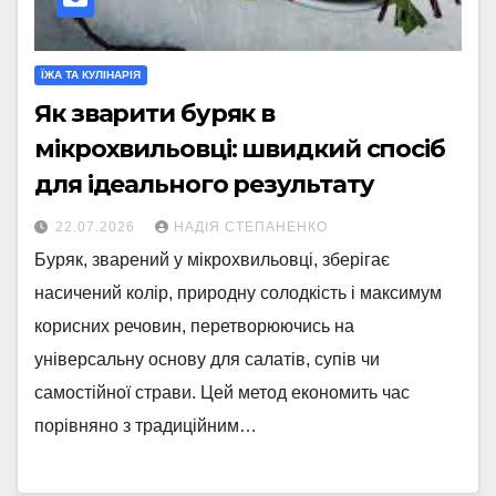
ЇЖА ТА КУЛІНАРІЯ
Як зварити буряк в
мікрохвильовці: швидкий спосіб
для ідеального результату
22.07.2026
НАДІЯ СТЕПАНЕНКО
Буряк, зварений у мікрохвильовці, зберігає
насичений колір, природну солодкість і максимум
корисних речовин, перетворюючись на
універсальну основу для салатів, супів чи
самостійної страви. Цей метод економить час
порівняно з традиційним…