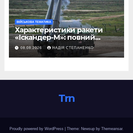
ВІЙСЬКОВА ТЕМАТИКА
Характеристики ракети
«Іскандер-М»: повний
технічний розбір
08.08.2026
НАДІЯ СТЕПАНЕНКО
Trn
Proudly powered by WordPress
|
Theme: Newsup by
Themeansar
.