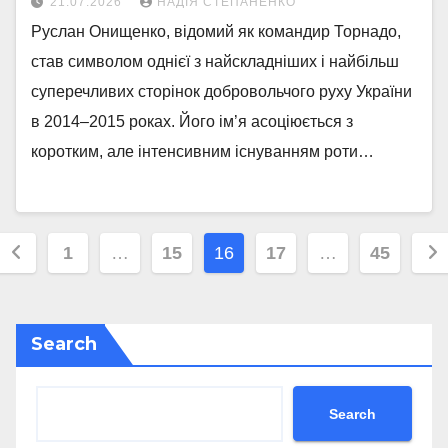
21.07.2026
НАДІЯ СТЕПАНЕНКО
Руслан Онищенко, відомий як командир Торнадо,
став символом однієї з найскладніших і найбільш
суперечливих сторінок добровольчого руху України
в 2014–2015 роках. Його ім’я асоціюється з
коротким, але інтенсивним існуванням роти…
Posts
1
…
15
16
17
…
45
pagination
Search
Search