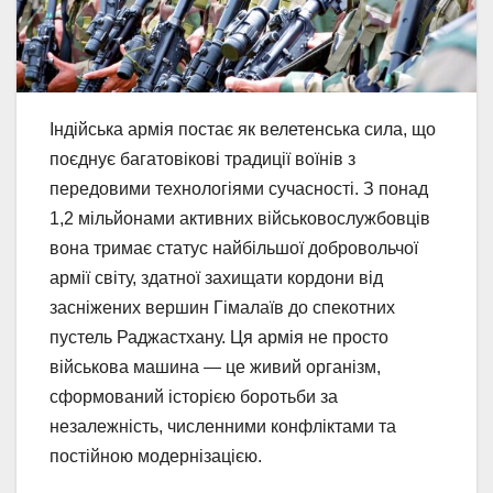
Індійська армія постає як велетенська сила, що
поєднує багатовікові традиції воїнів з
передовими технологіями сучасності. З понад
1,2 мільйонами активних військовослужбовців
вона тримає статус найбільшої добровольчої
армії світу, здатної захищати кордони від
засніжених вершин Гімалаїв до спекотних
пустель Раджастхану. Ця армія не просто
військова машина — це живий організм,
сформований історією боротьби за
незалежність, численними конфліктами та
постійною модернізацією.