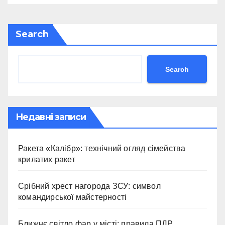
Search
Search
Недавні записи
Ракета «Калібр»: технічний огляд сімейства
крилатих ракет
Срібний хрест нагорода ЗСУ: символ
командирської майстерності
Ближнє світло фар у місті: правила ПДР