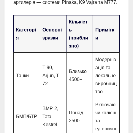
артилерія — системи Pinaka, K9 Vajra та M777.
Кількіст
Категорі
Основні
ь
Примітк
я
зразки
(прибли
и
зно)
Модерніз
T-90,
ація та
Близько
Танки
Arjun, T-
локальне
4500+
72
виробниц
тво
Включаю
BMP-2,
Понад
чи колісні
БМП/БТР
Tata
2500
та
Kestrel
гусеничні