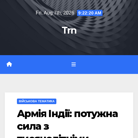
Skip
Fri. Aug 7th, 2026
9:22:22 AM
to
content
Trn
ВІЙСЬКОВА ТЕМАТИКА
Армія Індії: потужна
сила з