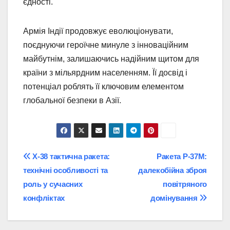
єдності.
Армія Індії продовжує еволюціонувати,
поєднуючи героїчне минуле з інноваційним
майбутнім, залишаючись надійним щитом для
країни з мільярдним населенням. Її досвід і
потенціал роблять її ключовим елементом
глобальної безпеки в Азії.
Post
Х-38 тактична ракета:
Ракета Р-37М:
технічні особливості та
далекобійна зброя
navigation
роль у сучасних
повітряного
конфліктах
домінування