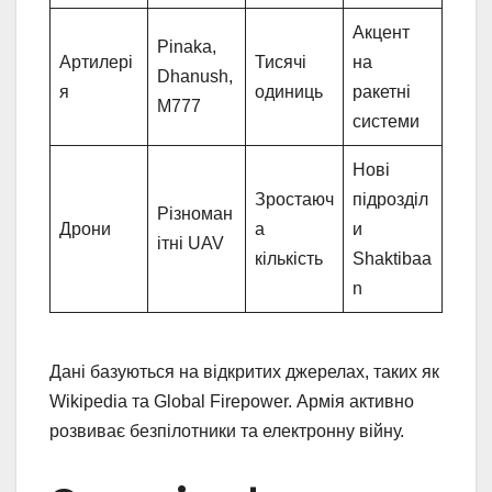
Акцент
Pinaka,
Артилері
Тисячі
на
Dhanush,
я
одиниць
ракетні
M777
системи
Нові
Зростаюч
підрозділ
Різноман
Дрони
а
и
ітні UAV
кількість
Shaktibaa
n
Дані базуються на відкритих джерелах, таких як
Wikipedia та Global Firepower. Армія активно
розвиває безпілотники та електронну війну.