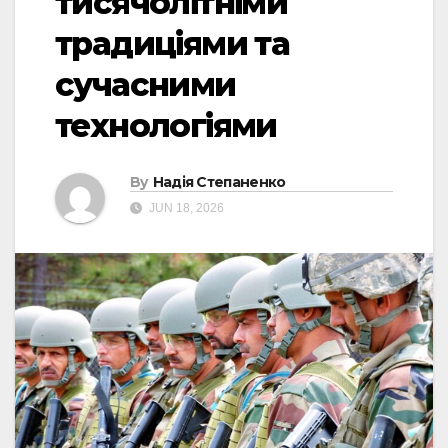
тисячолітніми
традиціями та
сучасними
технологіями
By
Надія Степаненко
JUN 18, 2026