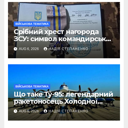
ВІЙСЬКОВА ТЕМАТИКА
Срібний хрест нагорода
ЗСУ: символ командирської
майстерності
AUG 6, 2026
НАДІЯ СТЕПАНЕНКО
ВІЙСЬКОВА ТЕМАТИКА
Що таке Ту-95: легендарний
ракетоносець Холодної
війни
AUG 6, 2026
НАДІЯ СТЕПАНЕНКО