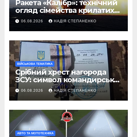
Ракета «Калібр»: технічний
огляд сімейства крилатих
ракет
06.08.2026
НАДІЯ СТЕПАНЕНКО
ВІЙСЬКОВА ТЕМАТИКА
Срібний хрест нагорода
ЗСУ: символ командирської
майстерності
06.08.2026
НАДІЯ СТЕПАНЕНКО
АВТО ТА МОТОТЕХНІКА