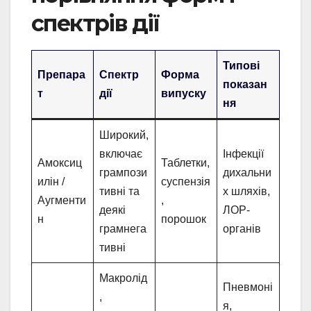
спектрів дії
Типові
Препара
Спектр
Форма
показан
т
дії
випуску
ня
Широкий,
включає
Інфекції
Амоксиц
Таблетки,
грампози
дихальни
илін /
суспензія
тивні та
х шляхів,
Аугменти
,
деякі
ЛОР-
н
порошок
грамнега
органів
тивні
Макролід
Пневмоні
,
я,