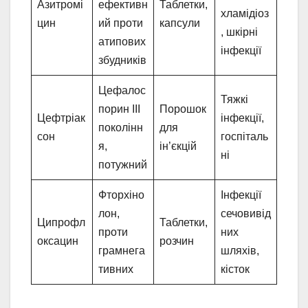
Азитромі
ефективн
Таблетки,
хламідіоз
цин
ий проти
капсули
, шкірні
атипових
інфекції
збудників
Цефалос
Тяжкі
порин III
Порошок
Цефтріак
інфекції,
поколінн
для
сон
госпіталь
я,
ін’єкцій
ні
потужний
Фторхіно
Інфекції
лон,
сечовивід
Ципрофл
Таблетки,
проти
них
оксацин
розчин
грамнега
шляхів,
тивних
кісток