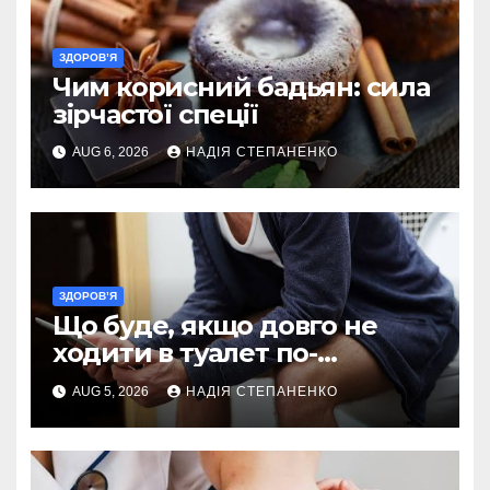
ЗДОРОВ’Я
Чим корисний бадьян: сила
зірчастої спеції
AUG 6, 2026
НАДІЯ СТЕПАНЕНКО
ЗДОРОВ’Я
Що буде, якщо довго не
ходити в туалет по-
великому
AUG 5, 2026
НАДІЯ СТЕПАНЕНКО