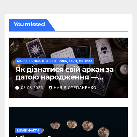
You missed
МАГІЯ, ХІРОМАНТІЯ, ІЗОТЕРИКА, ТАРО, МІСТИКА
Як дізнатися свій аркан за
датою народження —
повний гід
08.08.2026
НАДІЯ СТЕПАНЕНКО
ЦІКАВІ ФАКТИ